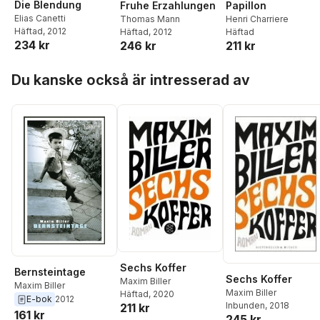
Die Blendung
Fruhe Erzahlungen
Papillon
Elias Canetti
Thomas Mann
Henri Charriere
Häftad
, 2012
Häftad
, 2012
Häftad
234 kr
246 kr
211 kr
Hoppa över listan
Du kanske också är intresserad av
Sechs Koffer
Bernsteintage
Sechs Koffer
Maxim Biller
Maxim Biller
Maxim Biller
Häftad
, 2020
E-bok
2012
Inbunden
, 2018
211 kr
161 kr
245 kr