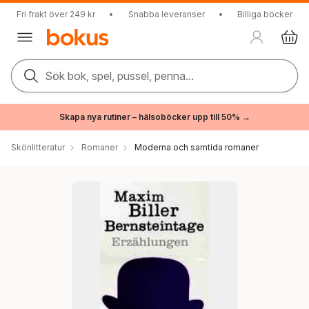
Fri frakt över 249 kr
•
Snabba leveranser
•
Billiga böcker
Sök bok, spel, pussel, penna...
Skapa nya rutiner – hälsoböcker upp till 50% →
Skönlitteratur
Romaner
Moderna och samtida romaner