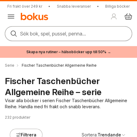
Fri frakt över 249 kr
•
Snabba leveranser
•
Billiga böcker
Sök bok, spel, pussel, penna...
Skapa nya rutiner – hälsoböcker upp till 50% →
Serie
Fischer Taschenbücher Allgemeine Reihe
Fischer Taschenbücher
Allgemeine Reihe – serie
Visar alla böcker i serien Fischer Taschenbücher Allgemeine
Reihe. Handla med fri frakt och snabb leverans.
232
produkter
Filtrera
Sortera:
Trendande