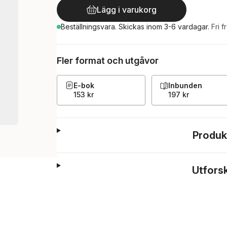
Lägg i varukorg
Beställningsvara.
Skickas
inom 3-6 vardagar
.
Fri f
Fler format och utgåvor
E-bok
Inbunden
153 kr
197 kr
Produk
Utfors