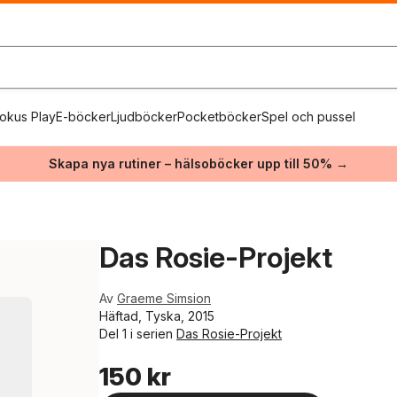
okus Play
E-böcker
Ljudböcker
Pocketböcker
Spel och pussel
Skapa nya rutiner – hälsoböcker upp till 50% →
Das Rosie-Projekt
Av
Graeme Simsion
Häftad, Tyska, 2015
Del 1 i serien
Das Rosie-Projekt
150 kr