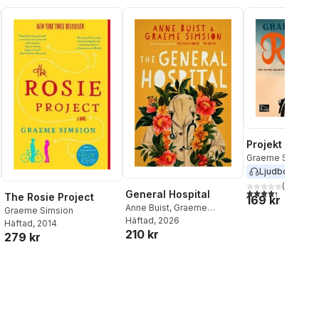
Projekt Rosie
Graeme Simsion
Ljudbok
2014
(
69
)
4,3
utav 5 stjärnor
General Hospital
The Rosie Project
169 kr
Anne Buist
,
Graeme
Graeme Simsion
Simsion
Häftad
, 2026
Häftad
, 2014
210 kr
279 kr