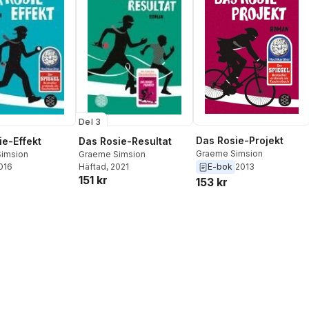
Del 3
Das Rosie-Projekt
ie-Effekt
Das Rosie-Resultat
Graeme Simsion
imsion
Graeme Simsion
2016
Häftad
, 2021
E-bok
2013
151 kr
153 kr