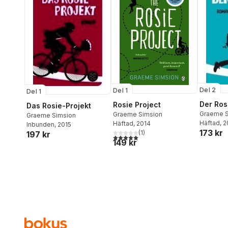
Del 2
Del 1
Del 1
Der Ros
Rosie Project
Das Rosie-Projekt
Graeme S
Graeme Simsion
Graeme Simsion
Häftad
, 
Häftad
, 2014
Inbunden
, 2015
173 kr
(
1
)
197 kr
5,0
utav 5 stjärnor. Totalt antal röster:
149 kr