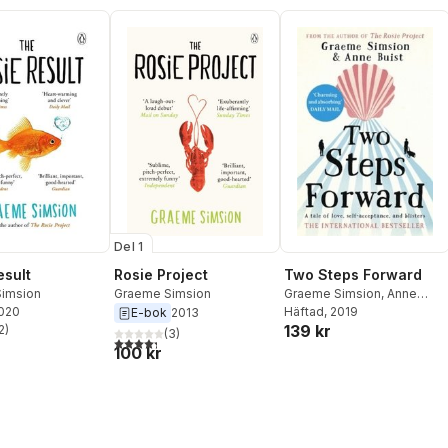
Del 1
esult
Two Steps Forward
Rosie Project
imsion
Graeme Simsion
,
Anne
Graeme Simsion
2020
Buist
Häftad
, 2019
E-bok
2013
139 kr
2
)
(
3
)
stjärnor. Totalt antal röster:
4,3
utav 5 stjärnor. Totalt antal röster:
100 kr