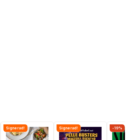
Signerad!
Signerad!
-19%