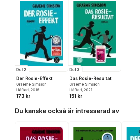
Del 2
Del 3
Der Rosie-Effekt
Das Rosie-Resultat
Graeme Simsion
Graeme Simsion
Häftad
, 2016
Häftad
, 2021
173 kr
151 kr
Hoppa över listan
Du kanske också är intresserad av