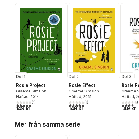
Del 1
Del 2
Del 3
Rosie Project
Rosie Effect
Rosie R
Graeme Simsion
Graeme Simsion
Graeme S
Häftad
, 2014
Häftad
, 2015
Häftad
, 
(
1
)
(
1
)
(
5,0
utav 5 stjärnor. Totalt antal röster:
5,0
utav 5 stjärnor. Totalt antal röster:
4,0
utav 5 
149 kr
149 kr
149 kr
Hoppa över listan
Mer från samma serie