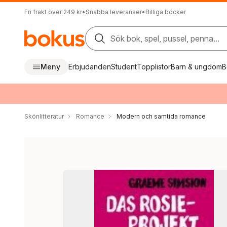
Fri frakt över 249 kr
•
Snabba leveranser
•
Billiga böcker
Sök bok, spel, pussel, penna...
Meny
Erbjudanden
Student
Topplistor
Barn & ungdom
B
Skönlitteratur
Romance
Modern och samtida romance