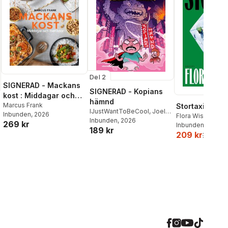
Del 2
SIGNERAD - Mackans
SIGNERAD - Kopians
kost : Middagar och
hämnd
matlådor
Marcus Frank
Stortaxi
IJustWantToBeCool
,
Joel
Inbunden
, 2026
Flora Wiström
Adolphson
Inbunden
, 2026
,
Emil Ejdemo
269 kr
Inbunden
, 2026
189 kr
Beer
,
Victor Beer
209 kr
259 kr