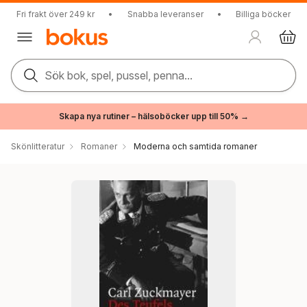
Fri frakt över 249 kr
•
Snabba leveranser
•
Billiga böcker
Sök bok, spel, pussel, penna...
Skapa nya rutiner – hälsoböcker upp till 50% →
Skönlitteratur
Romaner
Moderna och samtida romaner