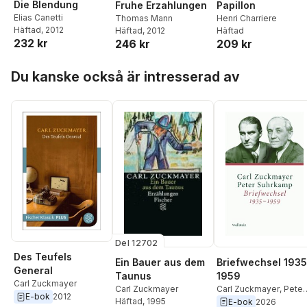
Die Blendung
Fruhe Erzahlungen
Papillon
Elias Canetti
Thomas Mann
Henri Charriere
Häftad
, 2012
Häftad
, 2012
Häftad
232 kr
246 kr
209 kr
Hoppa över listan
Du kanske också är intresserad av
Del 12702
Des Teufels
Briefwechsel 1935
Ein Bauer aus dem
General
1959
Taunus
Carl Zuckmayer
Carl Zuckmayer
,
Peter
Carl Zuckmayer
E-bok
2012
Suhrkamp
,
Gunther
Häftad
, 1995
E-bok
2026