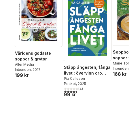
Soppbok
Världens godaste
soppor 
soppor & grytor
vardag
Marie Tö
Aller Media
Släpp ångesten, fånga
Inbunden
Inbunden
, 2017
livet : övervinn oro
168 kr
199 kr
och ängslan med
Pia Callesen
Pocket
, 2025
metakognitiv terapi
(
4
)
4,5
utav 5 stjärnor. Totalt antal röster:
99 kr