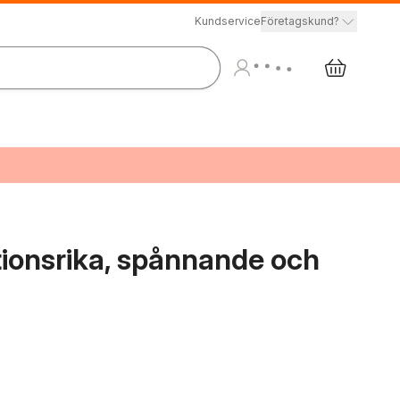
Kundservice
Företagskund?
ationsrika, spånnande och