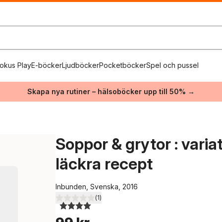
okus Play
E-böcker
Ljudböcker
Pocketböcker
Spel och pussel
Skapa nya rutiner – hälsoböcker upp till 50% →
Soppor & grytor : vari
läckra recept
Inbunden, Svenska, 2016
(
1
)
4,0
utav 5 stjärnor. Totalt antal röster: