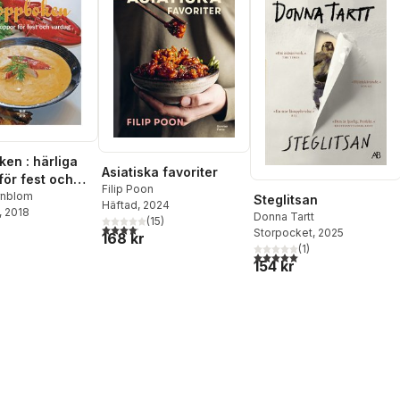
en : härliga
Asiatiska favoriter
för fest och
Filip Poon
rnblom
Steglitsan
Häftad
, 2024
, 2018
Donna Tartt
(
15
)
4,1
utav 5 stjärnor. Totalt antal röster:
Storpocket
, 2025
168 kr
(
1
)
5,0
utav 5 stjärnor. Totalt ant
154 kr