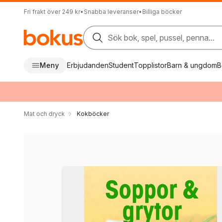
Fri frakt över 249 kr
•
Snabba leveranser
•
Billiga böcker
Sök bok, spel, pussel, penna...
Meny
Erbjudanden
Student
Topplistor
Barn & ungdom
B
Mat och dryck
Kokböcker