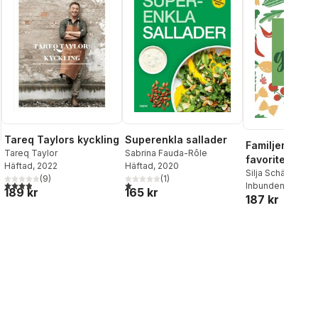
Tareq Taylors kyckling
Superenkla sallader
Familjens grö
Tareq Taylor
Sabrina Fauda-Rôle
favoriter
Häftad
, 2022
Häftad
, 2020
Silja Schäfer
(
9
)
(
1
)
3,9
utav 5 stjärnor. Totalt antal röster:
1,0
utav 5 stjärnor. Totalt antal röster:
Inbunden
, 2022
189 kr
165 kr
187 kr
al röster: