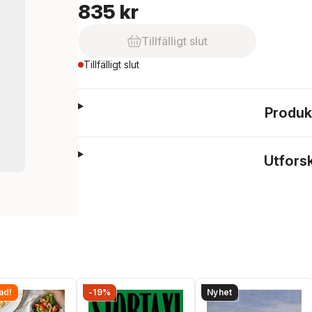
835 kr
Tillfälligt slut
Tillfälligt slut
Produk
Utfors
ad!
-19%
Nyhet