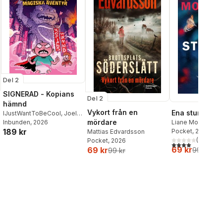
Del 2
SIGNERAD - Kopians
Del 2
hämnd
Vykort från en
Ena stunden h
IJustWantToBeCool
,
Joel
mördare
Adolphson
Inbunden
, 2026
,
Emil Ejdemo
Liane Moriarty
189 kr
Beer
,
Victor Beer
Pocket
, 2026
Mattias Edvardsson
(
1
)
Pocket
, 2026
4,0
utav 5 stjärnor
69 kr
69 kr
99 kr
99 kr