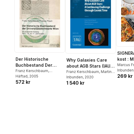
SIGNER
Der Historische
kost : 
Why Galaxies Care
Buchbestand Der
matlådo
Marcus F
about AGB Stars (IAU
Inbunden
Universitaetssternwar
Franz Kerschbaum
,
S343)
Franz Kerschbaum
,
Martin
269 kr
Thomas Posch
Häftad
, 2005
te Wien
Groenewegen
Inbunden
, 2020
,
Hans
572 kr
1 540 kr
Olofsson