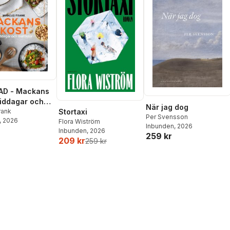
AD - Mackans
Middagar och
När jag dog
r
rank
Stortaxi
Per Svensson
, 2026
Flora Wiström
Inbunden
, 2026
Inbunden
, 2026
259 kr
209 kr
259 kr