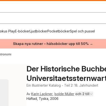
okus Play
E-böcker
Ljudböcker
Pocketböcker
Spel och pussel
Skapa nya rutiner – hälsoböcker upp till 50% →
stronomi
Der Historische Buchb
Universitaetssternwar
Ein Illustrierter Katalog - Teil 2: 18. Jahrhundert
Av
Karin Lackner
,
Isolde Müller
och 2 till
Häftad, Tyska, 2006