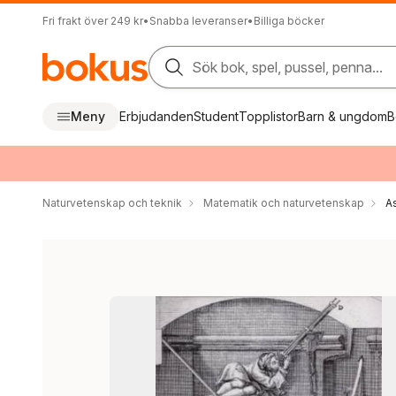
Fri frakt över 249 kr
•
Snabba leveranser
•
Billiga böcker
Sök bok, spel, pussel, penna...
Meny
Erbjudanden
Student
Topplistor
Barn & ungdom
B
Naturvetenskap och teknik
Matematik och naturvetenskap
A