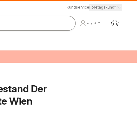
Kundservice
Företagskund?
estand Der
te Wien