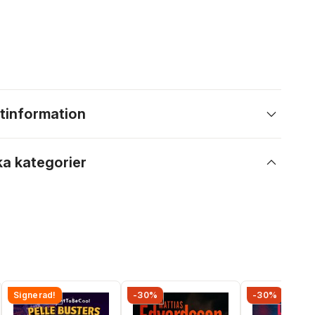
tinformation
ka kategorier
Signerad!
-30%
-30%