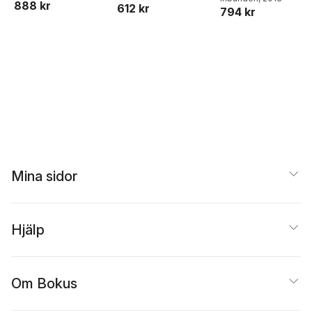
Maerchen- und
888 kr
612 kr
Informationskultur
794 kr
Abenteuersagas
Mina sidor
Hjälp
Om Bokus