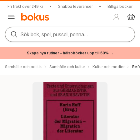
Fri frakt över 249 kr
•
Snabba leveranser
•
Billiga böcker
Sök bok, spel, pussel, penna...
Skapa nya rutiner – hälsoböcker upp till 50% →
Samhälle och politik
Samhälle och kultur
Kultur och medier
Ref