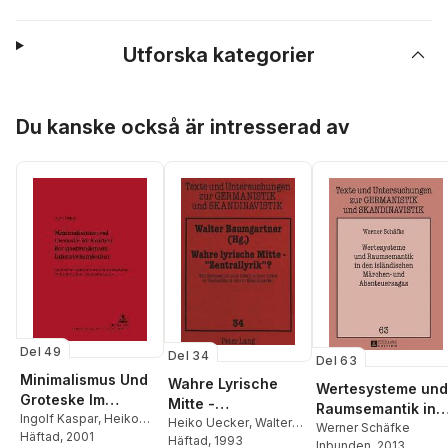
Utforska kategorier
Hoppa över listan
Du kanske också är intresserad av
Del 49
Del 34
Del 63
Minimalismus Und
Wahre Lyrische
Wertesysteme und
Groteske Im
Mitte -
Raumsemantik in
Kontext Der
Ingolf Kaspar
,
Heiko
«Zentrallyrik» ?
Heiko Uecker
,
Walter
den islaendischen
Werner Schäfke
Uecker
Häftad
, 2001
Postmodernen
Baumgartner
Häftad
, 1993
Inbunden
, 2013