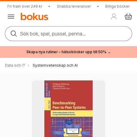
Fri frakt över 249 kr
•
Snabba leveranser
•
Billiga böcker
Sök bok, spel, pussel, penna...
Skapa nya rutiner – hälsoböcker upp till 50% →
Data och IT
Systemvetenskap och AI