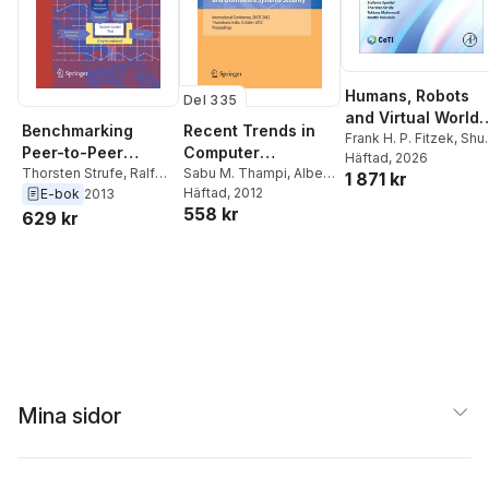
Humans, Robots
Del 335
and Virtual Worlds
Benchmarking
Recent Trends in
in the Tactile
Frank H. P. Fitzek
,
Shu
Peer-to-Peer
Computer
Chen Li
Häftad
, 2026
,
Stefanie
Internet
Systems
Thorsten Strufe
,
Ralf
Networks and
Sabu M. Thampi
,
Albert
1 871 kr
Speidel
,
Thorsten
Steinmetz
,
Wolfgang
Y. Zomaya
Häftad
, 2012
,
Thorsten
E-bok
2013
Distributed
Strufe
,
Toktam
558 kr
Effelsberg
Strufe
,
Jose M.
629 kr
Systems Security
Mahmoodi
,
Martin
Alcaraz-Calero
,
Tony
Reisslein
Thomas
Mina sidor