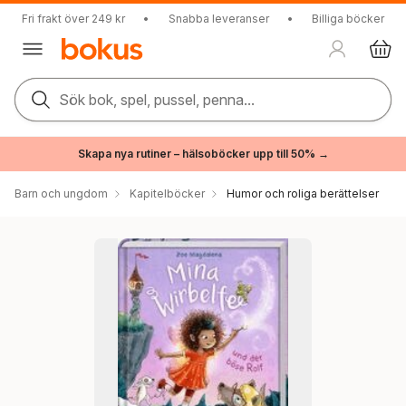
Fri frakt över 249 kr
•
Snabba leveranser
•
Billiga böcker
Sök bok, spel, pussel, penna...
Skapa nya rutiner – hälsoböcker upp till 50% →
Barn och ungdom
Kapitelböcker
Humor och roliga berättelser