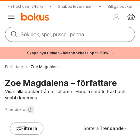
Fri frakt över 249 kr
•
Snabba leveranser
•
Billiga böcker
Sök bok, spel, pussel, penna...
Skapa nya rutiner – hälsoböcker upp till 50% →
Författare
Zoe Magdalena
Zoe Magdalena – författare
Visar alla böcker från författaren . Handla med fri frakt och
snabb leverans.
7
produkter
Filtrera
Sortera:
Trendande