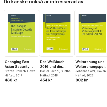
Du kanske också är intresserad av
Changing East
Das Weißbuch
Weltordnung und
Asian Security
2016 und die
Weltordnungspolit
Landscape
Stefan Fröhlich
,
Howard
Herausforderunge
Daniel Jacobi
,
Gunther
k der USA von
Johannes Artz
,
Hakan
Loewen
Häftad
, 2017
Hellmann
Häftad
, 2018
Akbulut
Häftad
, 2023
n von
Trump zu Biden
486 kr
454 kr
802 kr
Strategiebildung