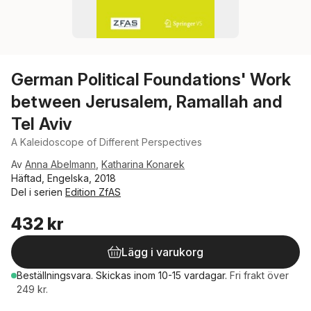
German Political Foundations' Work
between Jerusalem, Ramallah and
Tel Aviv
A Kaleidoscope of Different Perspectives
Av
Anna Abelmann
,
Katharina Konarek
Häftad, Engelska, 2018
Del i serien
Edition ZfAS
432 kr
Lägg i varukorg
Beställningsvara.
Skickas
inom 10-15 vardagar
.
Fri frakt över
249 kr.