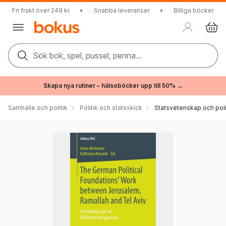
Fri frakt över 249 kr
•
Snabba leveranser
•
Billiga böcker
Sök bok, spel, pussel, penna...
Skapa nya rutiner – hälsoböcker upp till 50% →
Samhälle och politik
Politik och statsskick
Statsvetenskap och polit