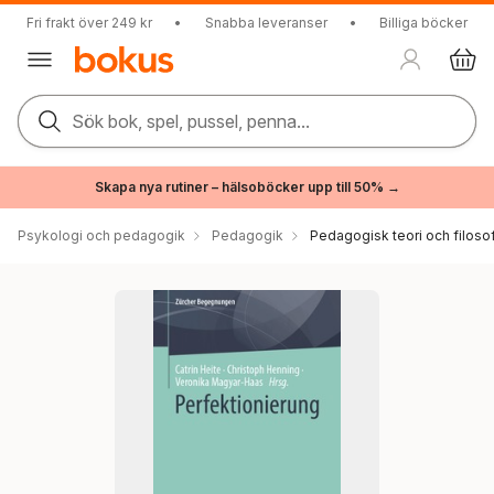
Fri frakt över 249 kr
•
Snabba leveranser
•
Billiga böcker
Sök bok, spel, pussel, penna...
Skapa nya rutiner – hälsoböcker upp till 50% →
Psykologi och pedagogik
Pedagogik
Pedagogisk teori och filosof