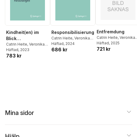
Entfremdung
Kindheit(en) im
Responsibilisierung
Catrin Heite
,
Veronika
Blick
Catrin Heite
,
Veronika
Magyar-Haas
Häftad
, 2025
Magyar-Haas
Häftad
, 2024
,
Clarissa
zeitgenössischer
Catrin Heite
,
Veronika
721 kr
686 kr
Schär
Magyar-Haas
Häftad
, 2023
Forschungen
783 kr
Mina sidor
Hjälp