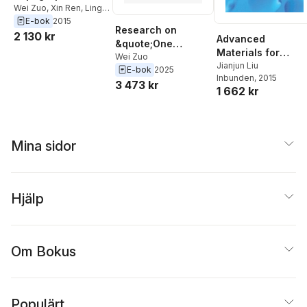
of the Moon
Wei Zuo
,
Xin Ren
,
Lingli
Mu
,
Jianjun Liu
,
Chunlai
E-bok
2015
Research on
Li
2 130 kr
Advanced
&quote;One
Materials for
Blueprint&quote; of
Wei Zuo
Renewable
Jianjun Liu
E-bok
2025
City/County
Inbunden
, 2015
Hydrogen
3 473 kr
Territorial Spatial
1 662 kr
Production,
Planning
Storage and
Utilization
Mina sidor
Hjälp
Om Bokus
Populärt