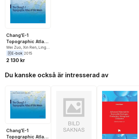
Chang'E-1
Topographic Atlas
of the Moon
Wei Zuo
,
Xin Ren
,
Lingli
Mu
,
Jianjun Liu
,
Chunlai
E-bok
2015
Li
2 130 kr
Hoppa över listan
Du kanske också är intresserad av
Chang'E-1
Topographic Atlas