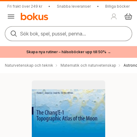
Fri frakt över 249 kr
•
Snabba leveranser
•
Billiga böcker
Sök bok, spel, pussel, penna...
Skapa nya rutiner – hälsoböcker upp till 50% →
Naturvetenskap och teknik
Matematik och naturvetenskap
Astron