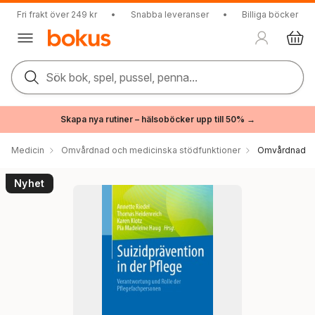
Fri frakt över 249 kr
•
Snabba leveranser
•
Billiga böcker
Sök bok, spel, pussel, penna...
Skapa nya rutiner – hälsoböcker upp till 50% →
Medicin
Omvårdnad och medicinska stödfunktioner
Omvårdnad
Nyhet