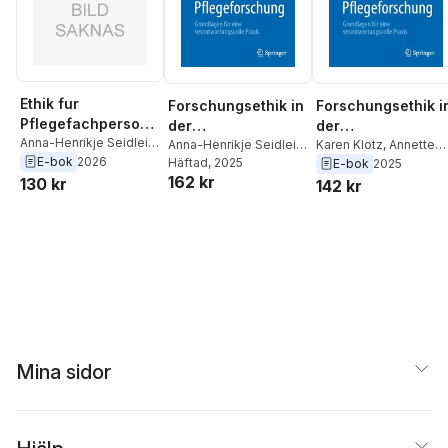
Ethik fur
Forschungsethik in
Forschungsethik i
Pflegefachpersone
der
der
n
Anna-Henrikje Seidlein
,
Pflegeforschung
Anna-Henrikje Seidlein
,
Pflegeforschung
Karen Klotz
,
Annette
Karen Klotz
,
Annette
E-bok
2026
Annette Riedel
Häftad
, 2025
,
Karen
Riedel
,
Anna-Henrikje
E-bok
2025
Riedel
162 kr
Klotz
Seidlein
130 kr
142 kr
Mina sidor