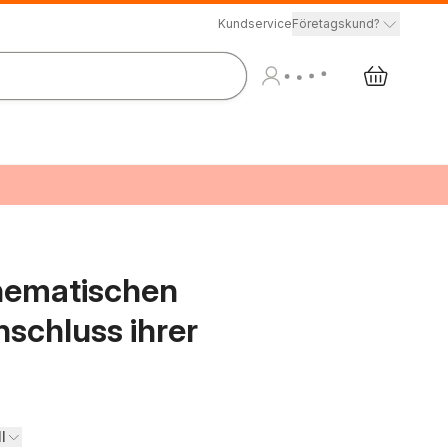
Kundservice
Företagskund?
hematischen
schluss ihrer
ll