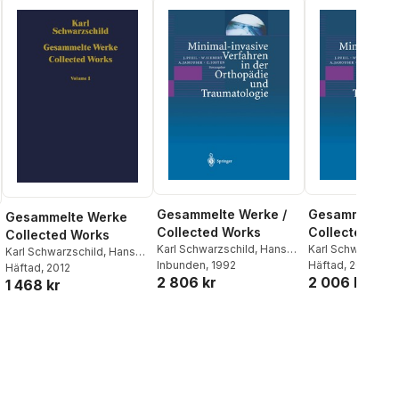
Gesammelte Werke /
Gesammelte W
Gesammelte Werke
Collected Works
Collected Wor
Collected Works
Karl Schwarzschild
,
Hans-
Karl Schwarzschi
Karl Schwarzschild
,
Hans-
Heinrich Voigt
Inbunden
, 1992
Heinrich Voigt
Häftad
, 2013
Heinrich Voigt
Häftad
, 2012
2 806 kr
2 006 kr
1 468 kr