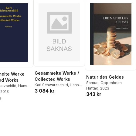
Gesammelte Werke /
elte Werke
Natur des Geldes
Collected Works
ed Works
Samuel Oppenheim
Karl Schwarzschild
,
Hans-
arzschild
,
Hans-
Häftad
, 2023
3 084 kr
Heinrich Voigt
Voigt
2013
343 kr
r