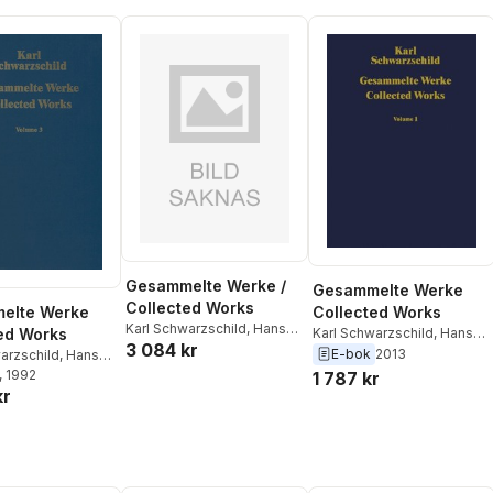
Gesammelte Werke /
Gesammelte Werke
Collected Works
Collected Works
elte Werke
Karl Schwarzschild
,
Hans-
Karl Schwarzschild
,
Hans-
ed Works
3 084 kr
Heinrich Voigt
Heinrich Voigt
E-bok
2013
arzschild
,
Hans-
Voigt
, 1992
1 787 kr
kr