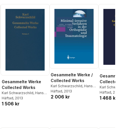
Gesammelte Werke /
Gesammelte 
Collected Works
Collected Wor
Gesammelte Werke
Karl Schwarzschild
,
Hans-
Karl Schwarzschi
Collected Works
Heinrich Voigt
Häftad
, 2013
Heinrich Voigt
Häftad
, 2012
Karl Schwarzschild
,
Hans-
2 006 kr
1 468 kr
Heinrich Voigt
Häftad
, 2013
1 506 kr