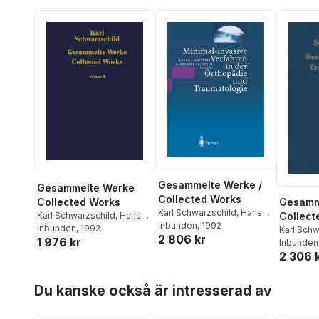
Gesammelte Werke /
Gesammelte Werke
Collected Works
Collected Works
Gesamm
Karl Schwarzschild
,
Hans-
Karl Schwarzschild
,
Hans-
Collect
Heinrich Voigt
Inbunden
, 1992
Heinrich Voigt
Inbunden
, 1992
Karl Schw
2 806 kr
1 976 kr
Heinrich 
Inbunden
2 306 
Hoppa över listan
Du kanske också är intresserad av