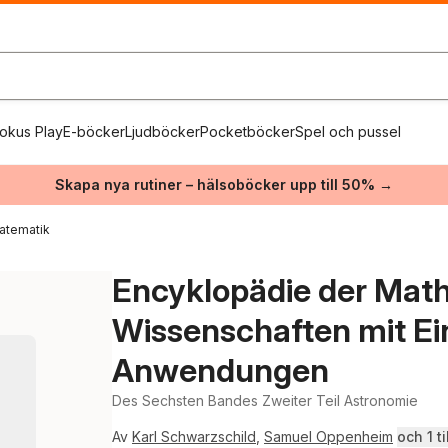
okus Play
E-böcker
Ljudböcker
Pocketböcker
Spel och pussel
Skapa nya rutiner – hälsoböcker upp till 50% →
atematik
Encyklopädie der Mat
Wissenschaften mit Ein
Anwendungen
Des Sechsten Bandes Zweiter Teil Astronomie
Av
Karl Schwarzschild
,
Samuel Oppenheim
och 1 ti