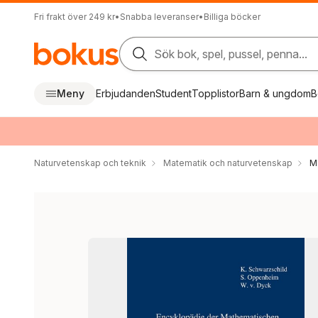
Fri frakt över 249 kr
•
Snabba leveranser
•
Billiga böcker
Sök bok, spel, pussel, penna...
Meny
Erbjudanden
Student
Topplistor
Barn & ungdom
B
Naturvetenskap och teknik
Matematik och naturvetenskap
M