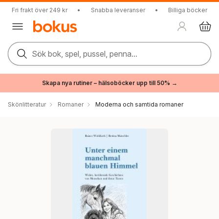
Fri frakt över 249 kr
•
Snabba leveranser
•
Billiga böcker
Sök bok, spel, pussel, penna...
Skapa nya rutiner – hälsoböcker upp till 50% →
Skönlitteratur
Romaner
Moderna och samtida romaner