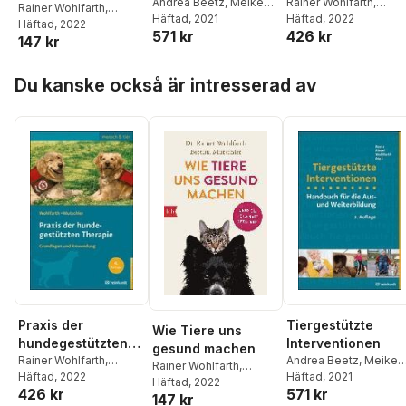
Andrea Beetz
,
Meike
Therapie
Rainer Wohlfarth
,
Rainer Wohlfarth
,
Riedel
Häftad
,
, 2021
Rainer Wohlfarth
Bettina Mutschler
Häftad
, 2022
Bettina Mutschler
Häftad
, 2022
571 kr
426 kr
147 kr
Hoppa över listan
Du kanske också är intresserad av
Praxis der
Tiergestützte
Wie Tiere uns
hundegestützten
Interventionen
gesund machen
Therapie
Rainer Wohlfarth
,
Andrea Beetz
,
Meike
Rainer Wohlfarth
,
Bettina Mutschler
Häftad
, 2022
Riedel
Häftad
,
, 2021
Rainer Wohlfar
Bettina Mutschler
Häftad
, 2022
426 kr
571 kr
147 kr