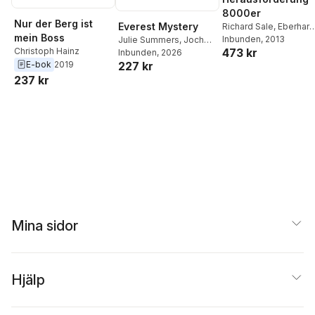
8000er
Nur der Berg ist
Everest Mystery
Richard Sale
,
Eberhard
mein Boss
Jurgalski
Inbunden
,
, 2013
George
Julie Summers
,
Jochen
Christoph Hainz
473 kr
Rodway
,
Jochen
Hemmleb
Inbunden
, 2026
227 kr
E-bok
2019
Hemmleb
237 kr
Mina sidor
Hjälp