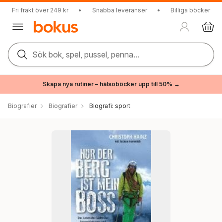
Fri frakt över 249 kr
•
Snabba leveranser
•
Billiga böcker
Sök bok, spel, pussel, penna...
Skapa nya rutiner – hälsoböcker upp till 50% →
Biografier
Biografier
Biografi: sport