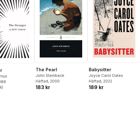
Babysitter
The Pearl
r
Joyce Carol Oates
John Steinbeck
amus
Häftad
, 2022
Häftad
, 2000
1989
189 kr
183 kr
4
)
stjärnor. Totalt antal röster: