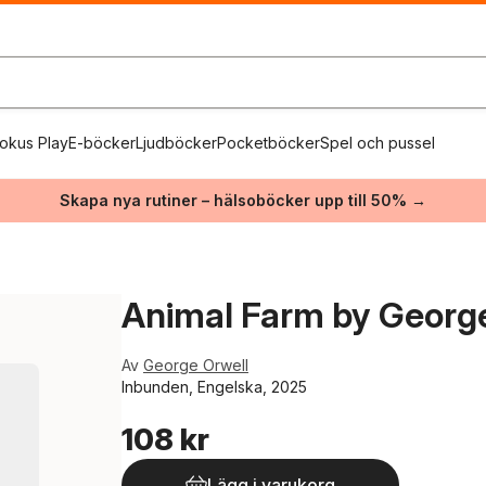
okus Play
E-böcker
Ljudböcker
Pocketböcker
Spel och pussel
Skapa nya rutiner – hälsoböcker upp till 50% →
Animal Farm by George 
Av
George Orwell
Inbunden, Engelska, 2025
108 kr
Lägg i varukorg