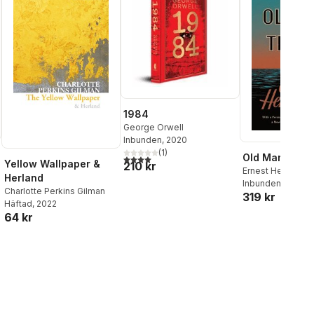
1984
George Orwell
Inbunden
, 2020
(
1
)
Old Man and t
4,0
utav 5 stjärnor. Totalt antal röster:
Yellow Wallpaper &
210 kr
Ernest Hemingw
Herland
Inbunden
, 2020
Charlotte Perkins Gilman
319 kr
Häftad
, 2022
64 kr