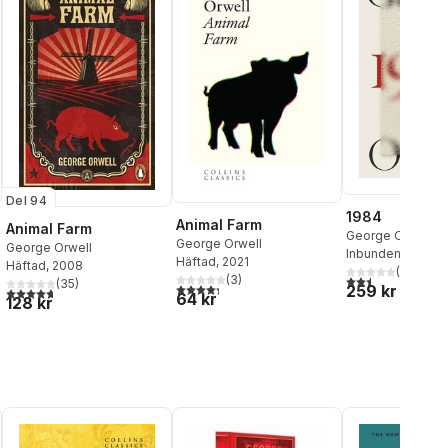
Del 94
1984
Animal Farm
Animal Farm
George Orwell
George Orwell
George Orwell
Inbunden
, 2024
Häftad
, 2021
Häftad
, 2008
(
2
)
2,5
utav 5 stjärnor.
(
3
)
(
35
)
4,3
utav 5 stjärnor. Totalt antal röster:
259 kr
al röster:
4,7
utav 5 stjärnor. Totalt antal röster:
64 kr
128 kr