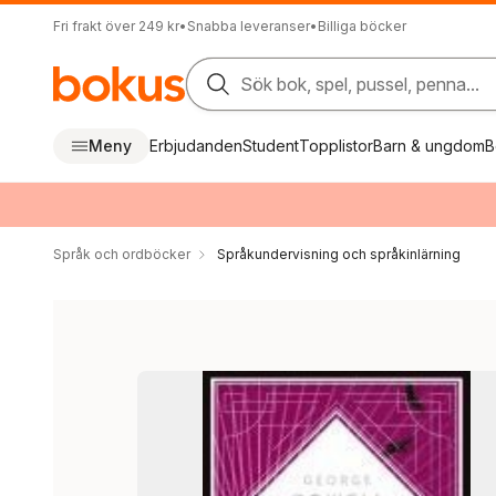
Fri frakt över 249 kr
•
Snabba leveranser
•
Billiga böcker
Sök bok, spel, pussel, penna...
Meny
Erbjudanden
Student
Topplistor
Barn & ungdom
B
Språk och ordböcker
Språkundervisning och språkinlärning