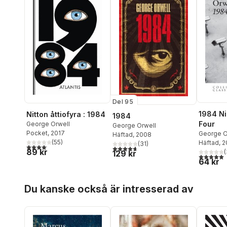
Del 95
1984 Ni
Nitton åttiofyra : 1984
1984
Four
George Orwell
George Orwell
Pocket
, 2017
George O
Häftad
, 2008
(
55
)
Häftad
, 
(
31
)
4,1
utav 5 stjärnor. Totalt antal röster:
4,7
utav 5 stjärnor. Totalt antal röster:
89 kr
(
129 kr
5,0
utav 5 
64 kr
Hoppa över listan
Du kanske också är intresserad av