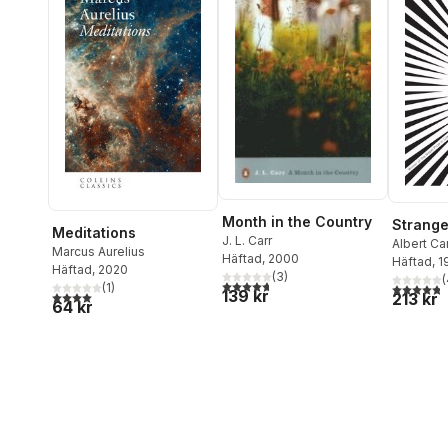
Month in the Country
Strange
Meditations
J. L. Carr
Albert C
Marcus Aurelius
Häftad
, 2000
Häftad
, 
Häftad
, 2020
(
3
)
(
4,7
utav 5 stjärnor. Totalt antal röster:
4,8
utav 5 
(
1
)
139 kr
4,0
utav 5 stjärnor. Totalt antal röster:
213 kr
64 kr