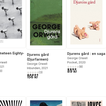
neteen Eighty-
Djurens gård : en saga
Djurens gård
George Orwell
(Djurfarmen)
Pocket
, 2020
rwell
George Orwell
(
8
)
2021
Inbunden
, 2021
4,0
utav 5 stjärnor. Totalt ant
89 kr
3
)
(
3
)
stjärnor. Totalt antal röster:
4,7
utav 5 stjärnor. Totalt antal röster:
156 kr