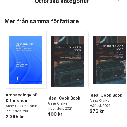
Utforska kategorier
Hoppa över listan
Mer från samma författare
Archaeology of
Ideal Cook Book
Ideal Cook Book
Difference
Anne Clarke
Anne Clarke
Häftad
, 2021
Anne Clarke
,
Robin
Inbunden
, 2021
276 kr
Torrence
Inbunden
, 2000
400 kr
2 395 kr
Hoppa över listan