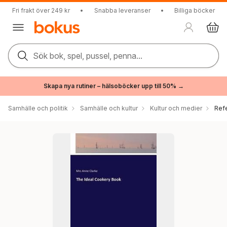
Fri frakt över 249 kr
•
Snabba leveranser
•
Billiga böcker
Sök bok, spel, pussel, penna...
Skapa nya rutiner – hälsoböcker upp till 50% →
Samhälle och politik
Samhälle och kultur
Kultur och medier
Ref