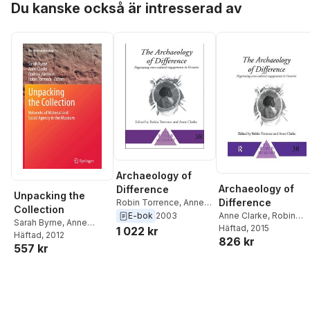
Du kanske också är intresserad av
Archaeology of
Archaeology of
Difference
Unpacking the
Difference
Robin Torrence
,
Anne
Collection
Clarke
Anne Clarke
,
Robin
E-bok
2003
Sarah Byrne
,
Anne
Torrence
Häftad
, 2015
1 022 kr
Clarke
Häftad
,
, 2012
Rodney
826 kr
557 kr
Harrison
,
Robin
Torrence