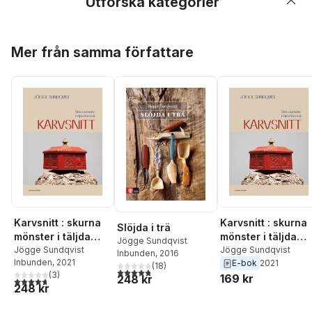
Utforska kategorier
Hoppa över listan
Mer från samma författare
Karvsnitt : skurna
Karvsnitt : skurna
Slöjda i trä
mönster i täljda
mönster i täljda
Jögge Sundqvist
föremål
Jögge Sundqvist
föremål
Jögge Sundqvist
Inbunden
, 2016
Inbunden
, 2021
E-bok
2021
(
18
)
4,8
utav 5 stjärnor. Totalt antal röster:
(
3
)
169 kr
248 kr
4,7
utav 5 stjärnor. Totalt antal röster:
248 kr
Hoppa över listan