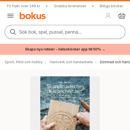
Fri frakt över 249 kr
•
Snabba leveranser
•
Billiga böcker
Sök bok, spel, pussel, penna...
Skapa nya rutiner – hälsoböcker upp till 50% →
Sport, fritid och hobby
Hantverk och handarbete
Sömnad och hand