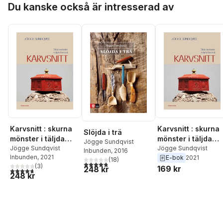
Du kanske också är intresserad av
Karvsnitt : skurna
Karvsnitt : skurna
Slöjda i trä
mönster i täljda
mönster i täljda
Jögge Sundqvist
föremål
Jögge Sundqvist
föremål
Jögge Sundqvist
Inbunden
, 2016
Inbunden
, 2021
E-bok
2021
(
18
)
4,8
utav 5 stjärnor. Totalt antal röster:
(
3
)
169 kr
248 kr
4,7
utav 5 stjärnor. Totalt antal röster:
248 kr