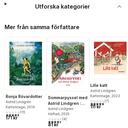
Utforska kategorier
Hoppa över listan
Mer från samma författare
Lille katt
Astrid Lindgren
Kartonnage
, 2023
Ronja Rövardotter
Sommarpyssel med
(
7
)
Astrid Lindgren
Astrid Lindgren :
4,7
utav 5 stjärnor. Tota
111 kr
Kartonnage
, 2014
med klistermärken
Astrid Lindgren
(
11
)
Häftad
, 2025
4,6
utav 5 stjärnor. Totalt antal röster:
171 kr
(
4
)
4,5
utav 5 stjärnor. Totalt antal röster:
81 kr