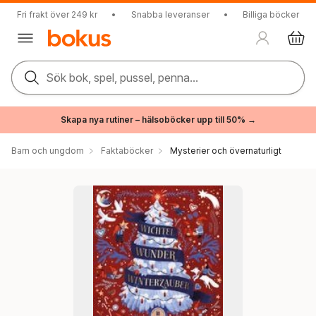
Fri frakt över 249 kr
•
Snabba leveranser
•
Billiga böcker
Sök bok, spel, pussel, penna...
Skapa nya rutiner – hälsoböcker upp till 50% →
Barn och ungdom
Faktaböcker
Mysterier och övernaturligt