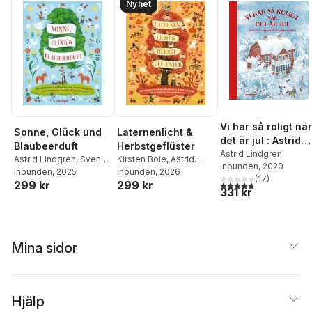
Nyhet
Kristin Zur Brügge
Vi har så roligt när
Sonne, Glück und
Laternenlicht &
det är jul : Astrid
Blaubeerduft
Herbstgeflüster
Lindgrens bästa
Astrid Lindgren
Astrid Lindgren
,
Sven
Kirsten Boie
,
Astrid
Inbunden
, 2020
julberättelser
Nordqvist
Inbunden
, 2025
,
Jujja
Lindgren
Inbunden
,
, 2026
Sven
(
17
)
299 kr
299 kr
4,8
utav 5 stjärnor. Tota
Wieslander
,
Gunilla
Nordqvist
,
Andrea
331 kr
Bergström
,
Alexandra
Schütze
,
Katja Ludwig
,
Hanneforth
,
Anne-
Nicola Kinnear
,
Lieve
Kristin Zur Brügge
Baeten
,
Jujja
Wieslander
,
Tomas
Mina sidor
Wieslander
,
Anne-
Kristin Zur Brügge
Hjälp