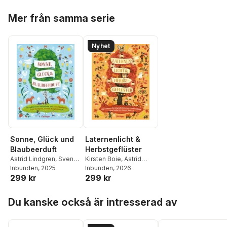
Hoppa över listan
Mer från samma serie
Nyhet
Sonne, Glück und
Laternenlicht &
Blaubeerduft
Herbstgeflüster
Astrid Lindgren
,
Sven
Kirsten Boie
,
Astrid
Nordqvist
Inbunden
, 2025
,
Jujja
Lindgren
Inbunden
,
, 2026
Sven
299 kr
299 kr
Wieslander
,
Gunilla
Nordqvist
,
Andrea
Bergström
,
Alexandra
Schütze
,
Katja Ludwig
,
Hoppa över listan
Hanneforth
,
Anne-
Nicola Kinnear
,
Lieve
Du kanske också är intresserad av
Kristin Zur Brügge
Baeten
,
Jujja
Wieslander
,
Tomas
Wieslander
,
Anne-