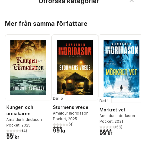
Utforska kategorier
Hoppa över listan
Mer från samma författare
Del 5
Del 1
Kungen och
Stormens vrede
Mörkret vet
urmakaren
Arnaldur Indridason
Arnaldur Indridason
Pocket
, 2025
Arnaldur Indridason
Pocket
, 2021
(
4
)
Pocket
, 2025
2,8
utav 5 stjärnor. Totalt antal röster:
(
56
)
3,8
utav 5 stjärnor. Tota
99 kr
(
4
)
99 kr
2,3
utav 5 stjärnor. Totalt antal röster:
99 kr