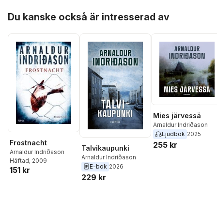
Hoppa över listan
Du kanske också är intresserad av
Mies järvessä
Arnaldur Indriðason
Ljudbok
2025
Frostnacht
255 kr
Talvikaupunki
Arnaldur Indriðason
Arnaldur Indriðason
Häftad
, 2009
E-bok
2026
151 kr
229 kr