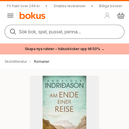
Fri frakt över 249 kr
•
Snabba leveranser
•
Billiga böcker
Sök bok, spel, pussel, penna...
Skapa nya rutiner – hälsoböcker upp till 50% →
Skönlitteratur
Romaner