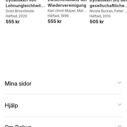
Wiedervereinigung
Lohnungleichheite
gesellschaftlichen
Karl Ulrich Mayer
,
Martin
n in Europa
Sven Broschinski
Mitte
Nicole Burzan
,
Peter A
Diewald
Häftad
, 1996
Häftad
, 2020
Berger
Häftad
, 2010
555 kr
555 kr
505 kr
Mina sidor
Hjälp