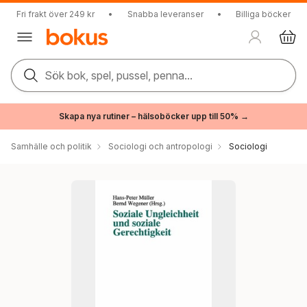
Fri frakt över 249 kr
•
Snabba leveranser
•
Billiga böcker
Sök bok, spel, pussel, penna...
Skapa nya rutiner – hälsoböcker upp till 50% →
Samhälle och politik
Sociologi och antropologi
Sociologi