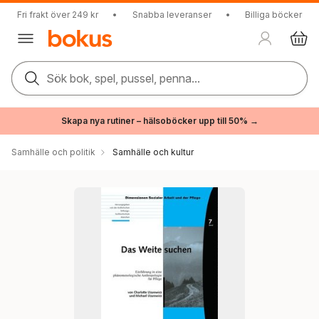
Fri frakt över 249 kr
•
Snabba leveranser
•
Billiga böcker
Sök bok, spel, pussel, penna...
Skapa nya rutiner – hälsoböcker upp till 50% →
Samhälle och politik
Samhälle och kultur