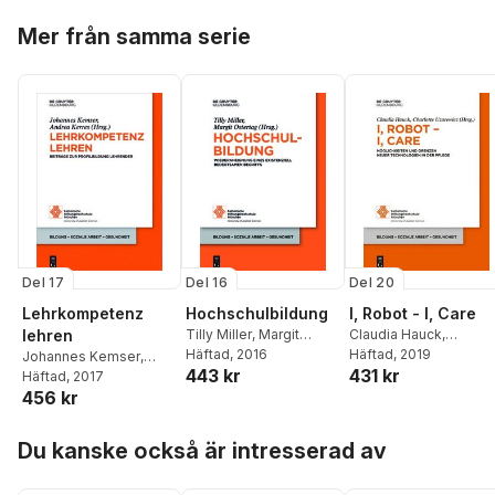
Hoppa över listan
Mer från samma serie
Del 17
Del 16
Del 20
Lehrkompetenz
Hochschulbildung
I, Robot - I, Care
lehren
Tilly Miller
,
Margit
Claudia Hauck
,
Ostertag
Häftad
, 2016
Charlotte Uzarewicz
Häftad
, 2019
Johannes Kemser
,
443 kr
431 kr
Andrea Kerres
Häftad
, 2017
456 kr
Hoppa över listan
Du kanske också är intresserad av