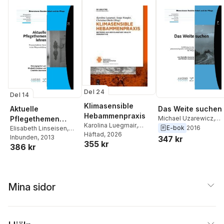
Del 24
Del 14
Klimasensible
Aktuelle
Das Weite suchen
Hebammenpraxis
Pflegethemen
Michael Uzarewicz
,
Karolina Luegmair
,
Charlotte Uzarewicz
E-bok
2016
Lehren
Elisabeth Linseisen
,
Sonja Wangler
Häftad
, 2026
,
Charlotte Uzarewicz
Inbunden
, 2013
347 kr
355 kr
Christina Oberle
386 kr
Mina sidor