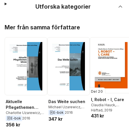
Utforska kategorier
Hoppa över listan
Mer från samma författare
Del 20
I, Robot - I, Care
Aktuelle
Das Weite suchen
Claudia Hauck
,
Pflegethemen
Michael Uzarewicz
,
Charlotte Uzarewicz
Häftad
, 2019
Charlotte Uzarewicz
E-bok
2016
lehren
Charlotte Uzarewicz
,
431 kr
Elisabeth Linseisen
E-bok
2016
347 kr
356 kr