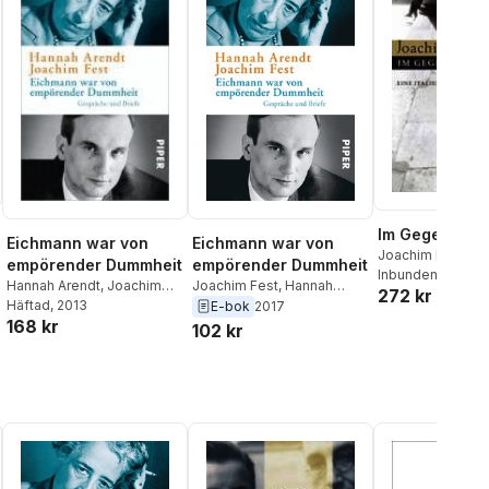
Im Gegenlicht
Eichmann war von
Eichmann war von
Joachim Fest
empörender Dummheit
empörender Dummheit
Inbunden
, 2004
Joachim Fest
,
Hannah
Hannah Arendt
,
Joachim
272 kr
Arendt
,
Ursula Ludz
,
Fest
Häftad
,
Ursula Ludz
, 2013
,
Thomas
E-bok
2017
168 kr
Thomas Wild
Wild
102 kr