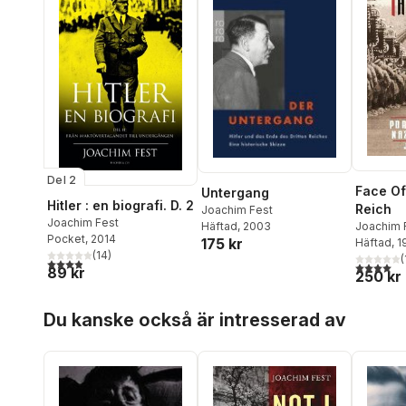
Del 2
Face Of
Untergang
Hitler : en biografi. D. 2
Reich
Joachim Fest
Joachim Fest
Joachim 
Häftad
, 2003
Pocket
, 2014
175 kr
Häftad
, 
(
14
)
(
3,9
utav 5 stjärnor. Totalt antal röster:
4,0
utav 5 
89 kr
250 kr
Hoppa över listan
Du kanske också är intresserad av