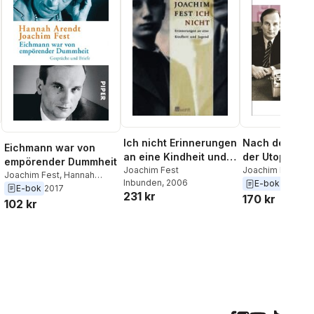
Ich nicht Erinnerungen
Nach dem Sch
Eichmann war von
an eine Kindheit und
der Utopien
empörender Dummheit
Jugend
Joachim Fest
Joachim Fest
Joachim Fest
,
Hannah
Inbunden
, 2006
E-bok
2013
Arendt
,
Ursula Ludz
,
E-bok
2017
231 kr
170 kr
Thomas Wild
102 kr