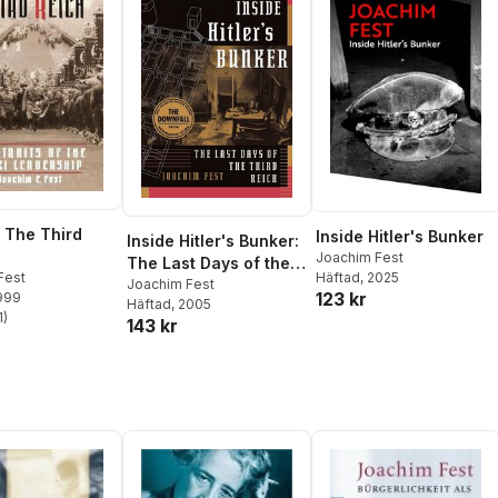
 The Third
Inside Hitler's Bunker
Inside Hitler's Bunker:
Joachim Fest
The Last Days of the
Fest
Häftad
, 2025
Third Reich
Joachim Fest
123 kr
1999
Häftad
, 2005
1
)
143 kr
stjärnor. Totalt antal röster: