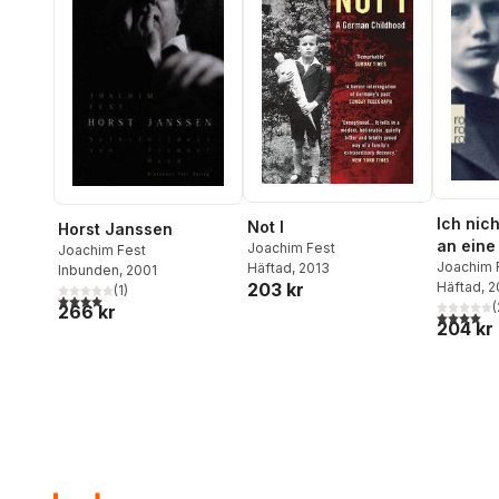
Ich nic
Not I
Horst Janssen
an eine
Joachim Fest
Joachim Fest
Jugend
Joachim 
Häftad
, 2013
Inbunden
, 2001
203 kr
Häftad
, 
(
1
)
4,0
utav 5 stjärnor. Totalt antal röster:
(
266 kr
4,0
utav 5 
204 kr