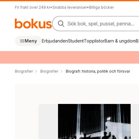
Fri frakt över 249 kr
•
Snabba leveranser
•
Billiga böcker
Sök bok, spel, pussel, penna...
Meny
Erbjudanden
Student
Topplistor
Barn & ungdom
B
Biografier
Biografier
Biografi: historia, politik och försvar