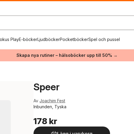
okus Play
E-böcker
Ljudböcker
Pocketböcker
Spel och pussel
Skapa nya rutiner – hälsoböcker upp till 50% →
Speer
Av
Joachim Fest
Inbunden, Tyska
178 kr
Lägg i varukorg