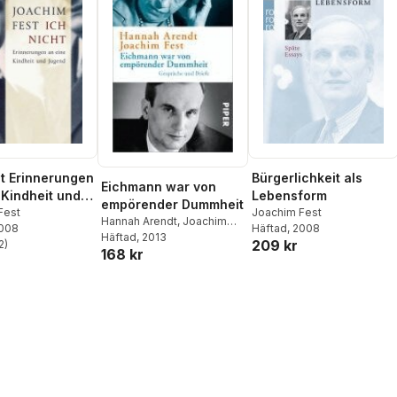
ht Erinnerungen
Bürgerlichkeit als
Eichmann war von
 Kindheit und
Lebensform
empörender Dummheit
Fest
Joachim Fest
Hannah Arendt
,
Joachim
2008
Häftad
, 2008
Fest
Häftad
,
Ursula Ludz
, 2013
,
Thomas
209 kr
2
)
stjärnor. Totalt antal röster:
168 kr
Wild