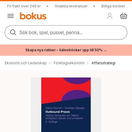
Fri frakt över 249 kr
•
Snabba leveranser
•
Billiga böcker
Sök bok, spel, pussel, penna...
Skapa nya rutiner – hälsoböcker upp till 50% →
Ekonomi och Ledarskap
Företagsekonomi
Affärsstrategi