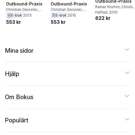
Outbound-Praxis
Outbound-Praxis
Outbound-Praxis
Rainer Krumm
,
Christi
Christian Geissler
,
Christian Geissler
,
Geissler
Häftad
, 2010
Rainer Krumm
Rainer Krumm
E-bok
2015
E-bok
2013
622 kr
553 kr
553 kr
Mina sidor
Hjälp
Om Bokus
Populärt