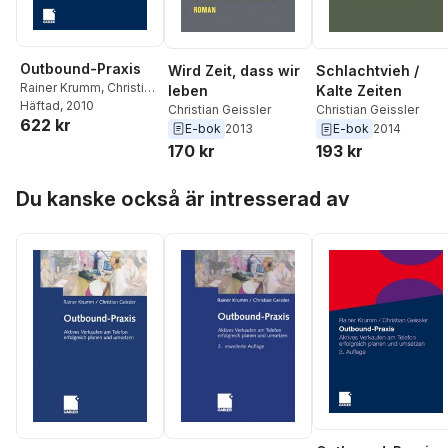
Outbound-Praxis
Wird Zeit, dass wir
Schlachtvieh /
Rainer Krumm
,
Christian
leben
Kalte Zeiten
Geissler
Häftad
, 2010
Christian Geissler
Christian Geissler
622 kr
E-bok
2013
E-bok
2014
170 kr
193 kr
Hoppa över listan
Du kanske också är intresserad av