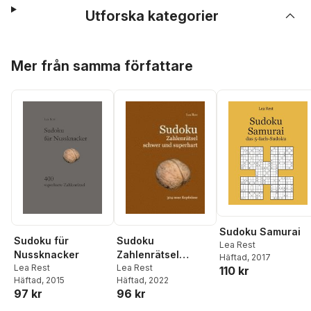
Utforska kategorier
Hoppa över listan
Mer från samma författare
Sudoku Samurai
Sudoku
Sudoku für
Lea Rest
Zahlenrätsel
Nussknacker
Häftad
, 2017
schwer und
Lea Rest
Lea Rest
110 kr
Häftad
, 2022
Häftad
, 2015
superhart
96 kr
97 kr