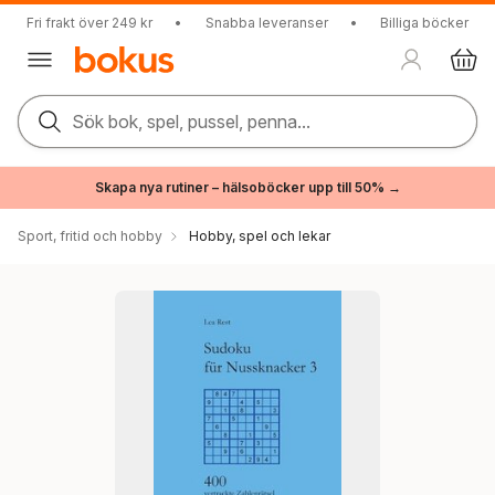
Fri frakt över 249 kr
•
Snabba leveranser
•
Billiga böcker
Sök bok, spel, pussel, penna...
Skapa nya rutiner – hälsoböcker upp till 50% →
Sport, fritid och hobby
Hobby, spel och lekar