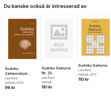
Hoppa över listan
Du kanske också är intresserad av
Sudoku Samurai
Sudoku Samurai
Sudoku
Lea Rest
Nr. 25
Zahlenrätsel
Häftad
, 2017
Lea Rest
schwer und
Lea Rest
110 kr
Häftad
Häftad
, 2022
superhart
181 kr
96 kr