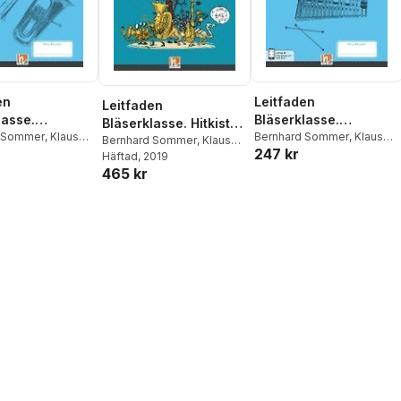
en
Leitfaden
Leitfaden
lasse.
Bläserklasse.
Bläserklasse. Hitkiste
heft Band 1 -
d Sommer
,
Klaus
Schülerheft Klasse 5 -
Bernhard Sommer
,
Klaus
Bläserklasse
Bernhard Sommer
,
Klaus
247 kr
s Holzinger
,
Ernst
,
Jens Holzinger
,
 / Eufonium
Stabspiele
Ernst
Häftad
, 2019
andl
,
Dominik
Manuel Jandl
,
Dominik
465 kr
)
Scheider