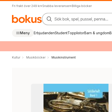
Fri frakt över 249 kr
•
Snabba leveranser
•
Billiga böcker
Sök bok, spel, pussel, penna...
Meny
Erbjudanden
Student
Topplistor
Barn & ungdom
B
Kultur
Musikböcker
Musikinstrument