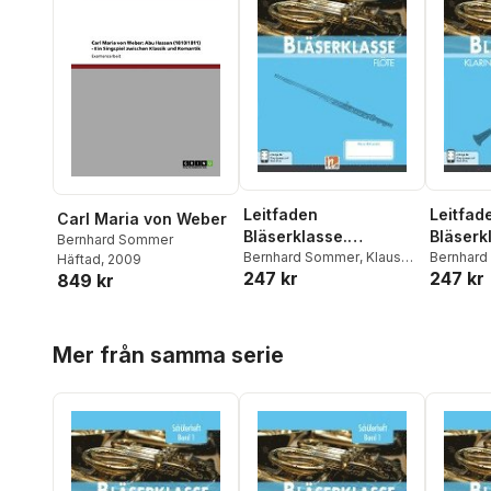
Leitfaden
Leitfad
Carl Maria von Weber
Bläserklasse.
Bläserk
Bernhard Sommer
Schülerheft Band 1 -
Bernhard Sommer
,
Klaus
Schüler
Bernhar
Häftad
, 2009
247 kr
247 kr
Ernst
,
Jens Holzinger
,
Ernst
,
Jen
849 kr
Flöte
Klarinet
Manuel Jandl
,
Dominik
Manuel J
Scheider
Scheider
Hoppa över listan
Mer från samma serie