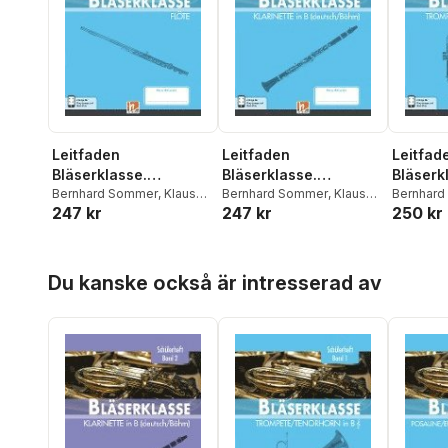
Leitfaden
Leitfaden
Leitfad
Bläserklasse.
Bläserklasse.
Bläserk
Schülerheft Band 1 -
Bernhard Sommer
,
Klaus
Schülerheft Band 1 -
Bernhard Sommer
,
Klaus
Schüler
Bernhar
247 kr
247 kr
250 kr
Ernst
,
Jens Holzinger
,
Ernst
,
Jens Holzinger
,
Ernst
,
Jen
Flöte
Klarinette
Trompet
Manuel Jandl
,
Dominik
Manuel Jandl
,
Dominik
Manuel J
Scheider
Scheider
Scheider
Hoppa över listan
Du kanske också är intresserad av