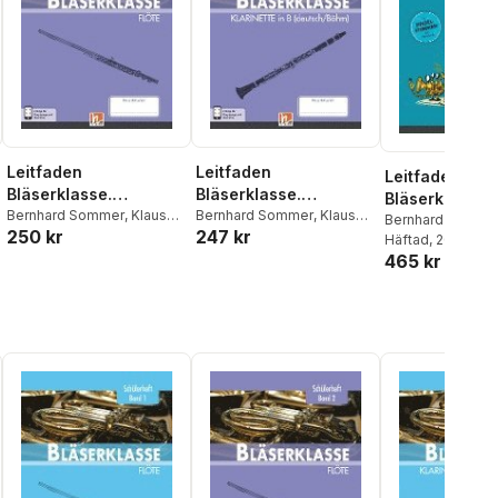
Leitfaden
Leitfaden
Leitfaden
Bläserklasse.
Bläserklasse.
Bläserklasse. 
Schülerheft Band 2 -
Bernhard Sommer
,
Klaus
Schülerheft Klasse 6 -
Bernhard Sommer
,
Klaus
Bläserklasse
Bernhard Somme
250 kr
247 kr
Ernst
,
Jens Holzinger
,
Ernst
,
Jens Holzinger
,
Flöte
Klarinette
Ernst
Häftad
, 2019
Manuel Jandl
,
Dominik
Manuel Jandl
,
Dominik
465 kr
Scheider
Scheider