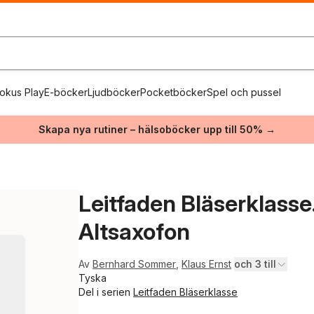
okus Play
E-böcker
Ljudböcker
Pocketböcker
Spel och pussel
Skapa nya rutiner – hälsoböcker upp till 50% →
Leitfaden Bläserklasse
Altsaxofon
Av
Bernhard Sommer
,
Klaus Ernst
och 3 till
Tyska
Del i serien
Leitfaden Bläserklasse