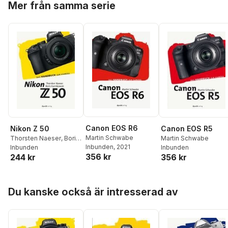
Mer från samma serie
Canon EOS R6
Nikon Z 50
Canon EOS R5
Martin Schwabe
Thorsten Naeser
,
Boris
Martin Schwabe
Inbunden
, 2021
Karnikowski
Inbunden
Inbunden
356 kr
244 kr
356 kr
Hoppa över listan
Du kanske också är intresserad av