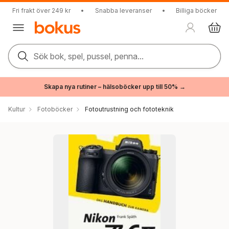
Fri frakt över 249 kr
•
Snabba leveranser
•
Billiga böcker
Sök bok, spel, pussel, penna...
Skapa nya rutiner – hälsoböcker upp till 50% →
Kultur
Fotoböcker
Fotoutrustning och fototeknik