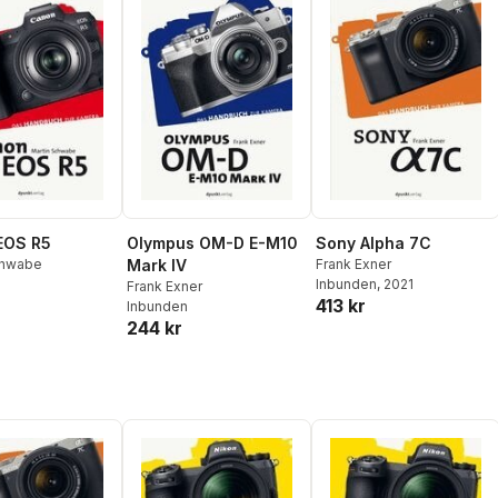
EOS R5
Olympus OM-D E-M10
Sony Alpha 7C
chwabe
Mark IV
Frank Exner
Inbunden
, 2021
Frank Exner
413 kr
Inbunden
244 kr