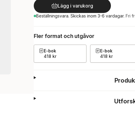
Lägg i varukorg
Beställningsvara.
Skickas
inom 3-6 vardagar
.
Fri f
Fler format och utgåvor
E-bok
E-bok
418 kr
418 kr
Produk
Utfors