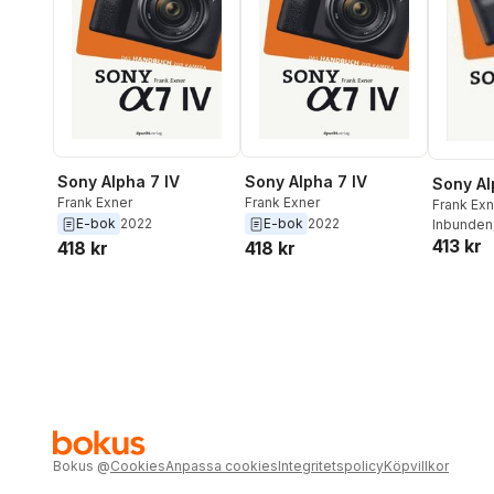
Sony Alpha 7 IV
Sony Alpha 7 IV
Sony Al
Frank Exner
Frank Exner
Frank Exn
E-bok
2022
E-bok
2022
Inbunden
413 kr
418 kr
418 kr
Bokus
@
Cookies
Anpassa cookies
Integritetspolicy
Köpvillkor