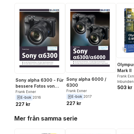
Olympu
Mark II
Frank Exn
Sony alpha 6000 /
Sony alpha 6300 - Für
Inbunden
6300
bessere Fotos von
503 kr
Frank Exner
Anfang an!
Frank Exner
E-bok
2017
E-bok
2016
227 kr
227 kr
Hoppa över listan
Mer från samma serie