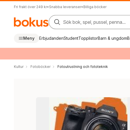
Fri frakt över 249 kr
•
Snabba leveranser
•
Billiga böcker
Sök bok, spel, pussel, penna...
Meny
Erbjudanden
Student
Topplistor
Barn & ungdom
B
Kultur
Fotoböcker
Fotoutrustning och fototeknik