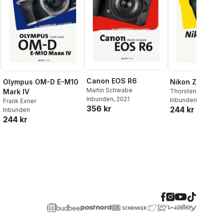
Canon EOS R6
Olympus OM-D E-M10
Nikon Z 50
Martin Schwabe
Mark IV
Thorsten Naeser
Inbunden
, 2021
Karnikowski
Inbunden
Frank Exner
356 kr
244 kr
Inbunden
244 kr