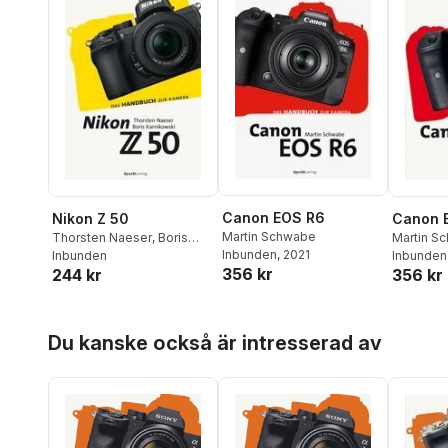
Canon EOS R6
Nikon Z 50
Canon 
Martin Schwabe
Thorsten Naeser
,
Boris
Martin S
Inbunden
, 2021
Karnikowski
Inbunden
Inbunden
356 kr
244 kr
356 kr
Hoppa över listan
Du kanske också är intresserad av