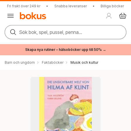
Fri frakt över 249 kr
•
Snabba leveranser
•
Billiga böcker
Sök bok, spel, pussel, penna...
Skapa nya rutiner – hälsoböcker upp till 50% →
Barn och ungdom
Faktaböcker
Musik och kultur