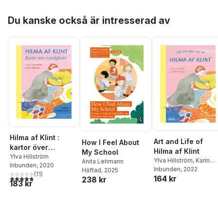
Hoppa över listan
Du kanske också är intresserad av
Hilma af Klint :
Art and Life of
How I Feel About
kartor över
Hilma af Klint
My School
osynligheten
Ylva Hillström
Ylva Hillström
,
Karin
Anita Lehmann
Inbunden
, 2020
Eklund
Inbunden
, 2022
Häftad
, 2025
(
11
)
164 kr
4,8
utav 5 stjärnor. Totalt antal röster:
238 kr
183 kr