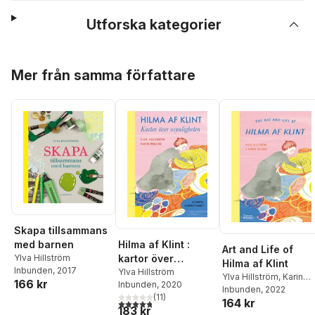
Utforska kategorier
Hoppa över listan
Mer från samma författare
Skapa tillsammans
med barnen
Hilma af Klint :
Art and Life of
Ylva Hillström
kartor över
Hilma af Klint
Inbunden
, 2017
osynligheten
Ylva Hillström
Ylva Hillström
,
Karin
166 kr
Inbunden
, 2020
Eklund
Inbunden
, 2022
(
11
)
164 kr
4,8
utav 5 stjärnor. Totalt antal röster:
183 kr