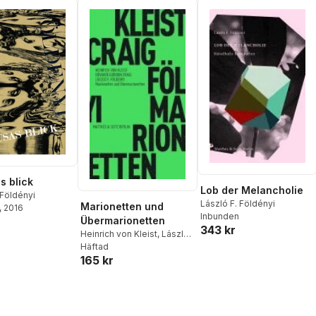
 blick
Lob der Melancholie
 Földényi
László F. Földényi
Marionetten und
, 2016
Inbunden
Übermarionetten
343 kr
Heinrich von Kleist
,
László
F. Földényi
Häftad
,
Edward Gordon
165 kr
Craig