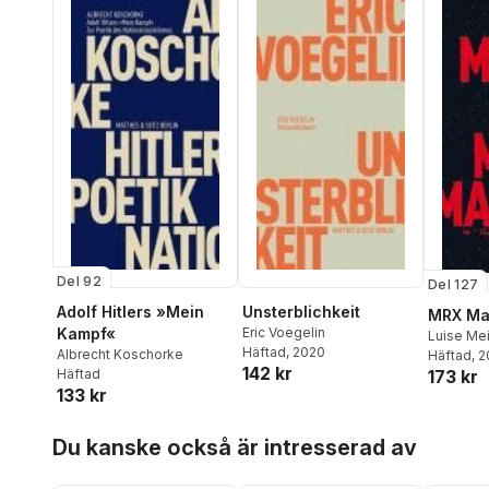
Sanna Näsling
,
Ervin
Rosenberg
,
Adolph
Törneros
Del 92
Del 127
Adolf Hitlers »Mein
Unsterblichkeit
MRX Ma
Kampf«
Eric Voegelin
Luise Me
Häftad
, 2020
Albrecht Koschorke
Häftad
, 
142 kr
173 kr
Häftad
133 kr
Hoppa över listan
Du kanske också är intresserad av