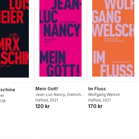
Mein Gott!
Im Fluss
schine
Jean-Luc Nancy
,
Dietrich
Wolfgang Welsch
ier
Sagert
Häftad
, 2021
Häftad
, 2021
2018
120 kr
170 kr