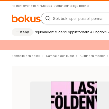
Fri frakt över 249 kr
•
Snabba leveranser
•
Billiga böcker
Sök bok, spel, pussel, penna...
Meny
Erbjudanden
Student
Topplistor
Barn & ungdom
B
Samhälle och politik
Samhälle och kultur
Kultur och medier