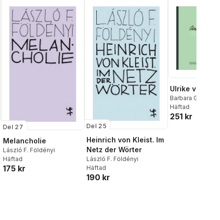
Ulrike von Klei
Barbara Gribnitz
,
Földényi
Häftad
,
Felicit
251 kr
Kathrin Röggla
Del 25
Del 27
Heinrich von Kleist. Im
Melancholie
Netz der Wörter
László F. Földényi
Häftad
László F. Földényi
175 kr
Häftad
190 kr