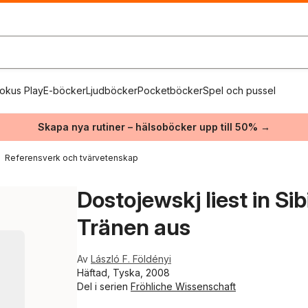
okus Play
E-böcker
Ljudböcker
Pocketböcker
Spel och pussel
Skapa nya rutiner – hälsoböcker upp till 50% →
Referensverk och tvärvetenskap
Dostojewskj liest in Sib
Tränen aus
Av
László F. Földényi
Häftad, Tyska, 2008
Del i serien
Fröhliche Wissenschaft