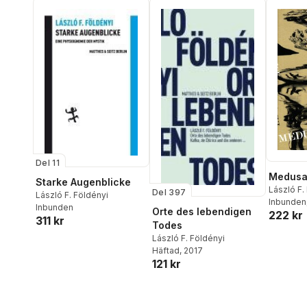
Del 11
Medusas
Starke Augenblicke
László F.
Del 397
László F. Földényi
Inbunden
Inbunden
Orte des lebendigen
222 kr
311 kr
Todes
László F. Földényi
Häftad
, 2017
121 kr