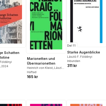
Del 11
Starke Augenblicke
ge Schatten
László F. Földényi
lotine
Marionetten und
Inbunden
 Földényi
Übermarionetten
311 kr
, 2024
Heinrich von Kleist
,
László
F. Földényi
Häftad
,
Edward Gordon
165 kr
Craig