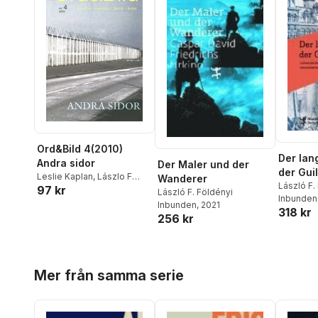
Ord&Bild 4(2010)
Der lan
Andra sidor
Der Maler und der
der Guil
Leslie Kaplan
,
Lászlo F
Wanderer
László F.
97 kr
Földényi
,
Pär Thörn
,
Meira
László F. Földényi
Inbunden
Ahmemulic
,
Karin Wiklund
,
Inbunden
, 2021
318 kr
Malin Nord
,
Julie Sten-
256 kr
Knudsen
,
Matilda
Södergran
,
Jonas
Ellerström
,
Signe Vad
,
Hoppa över listan
Thomas Wczak
,
Sanne
Mer från samma serie
Näsling
,
Jenny Högström
,
Leif Holmstrand
,
Helena
Granström
,
Nina Katarina
Karlsson
,
Johanna Maxl
,