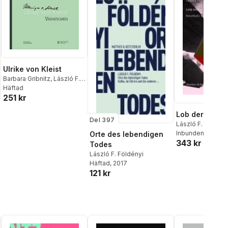
Ulrike von Kleist
Barbara Gribnitz
,
László F.
Földényi
Häftad
,
Felicitas Hoppe
,
251 kr
Kathrin Röggla
Lob der Melan
Del 397
László F. Földény
Inbunden
Orte des lebendigen
343 kr
Todes
László F. Földényi
Häftad
, 2017
121 kr