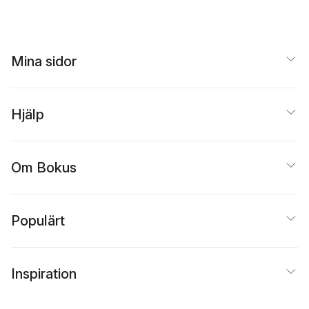
Schwangerschaft
und windelfreies
machen, kriegen,
und natürliche
Baby
haben
Geburt
Mina sidor
Hjälp
Om Bokus
Populärt
Inspiration