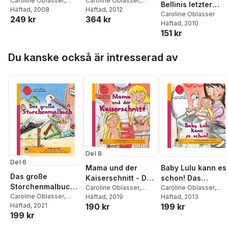
Caroline Oblasser
,
Wort und Bild
Caroline Oblasser
,
Bellinis letzter
Ulrike Ebner
Häftad
, 2008
,
Gudrun
Martina Eirich
Häftad
, 2012
Vorhang. Ein
Caroline Oblasser
249 kr
364 kr
Wesp
Häftad
, 2010
historischer
151 kr
Kriminalroman üb
die Zeit des
Hoppa över listan
Belcanto und
Du kanske också är intresserad av
Vincenzo Bellinis
Oper 'Norma'
Del 8
Del 6
Mama und der
Baby Lulu kann es
Das große
Kaiserschnitt - Das
schon! Das
Storchenmalbuch -
Kindersachbuch
Caroline Oblasser
,
Kindersachbuch
Caroline Oblasser
,
Mach's dir bunt!
Caroline Oblasser
,
Regina Masaracchia
Häftad
, 2019
Regina Masaracchia
Häftad
, 2013
zum Thema
zum Thema
Regina Masaracchia
Häftad
, 2021
190 kr
199 kr
Hebammenwissen
Kaiserschnitt,
natürliche
199 kr
für Kinder zum
nächste
Säuglingspflege
Thema Babys