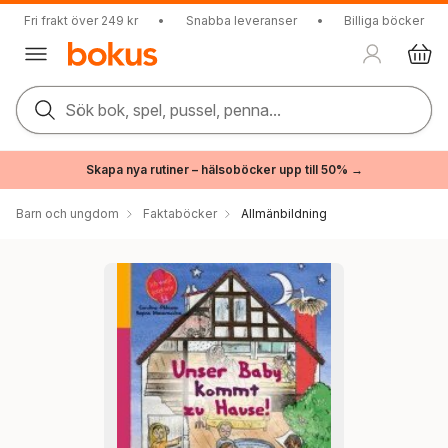
Fri frakt över 249 kr
•
Snabba leveranser
•
Billiga böcker
Sök bok, spel, pussel, penna...
Skapa nya rutiner – hälsoböcker upp till 50% →
Barn och ungdom
Faktaböcker
Allmänbildning