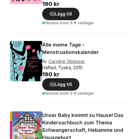
190 kr
Lägg till
Skickas
inom 3-6 vardagar
Alle meine Tage -
Menstruationskalender
Av
Caroline Oblasser
Häftad, Tyska, 2015
190 kr
Lägg till
Skickas
inom 3-6 vardagar
Unser Baby kommt zu Hause! Das
Kindersachbuch zum Thema
Schwangerschaft, Hebamme und
Hausgeburt