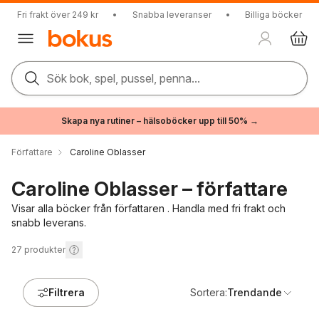
Fri frakt över 249 kr
•
Snabba leveranser
•
Billiga böcker
Sök bok, spel, pussel, penna...
Skapa nya rutiner – hälsoböcker upp till 50% →
Författare
Caroline Oblasser
Caroline Oblasser – författare
Visar alla böcker från författaren . Handla med fri frakt och
snabb leverans.
27
produkter
Filtrera
Sortera:
Trendande