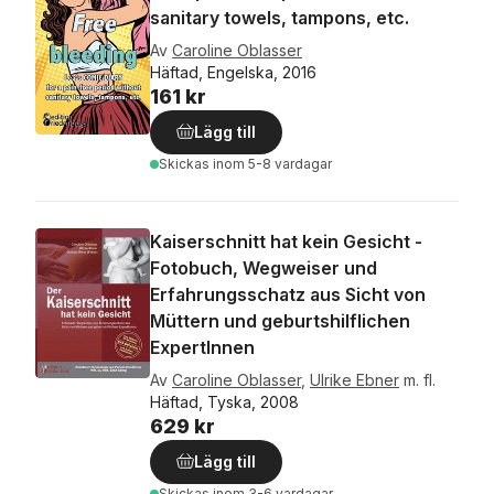
sanitary towels, tampons, etc.
Av
Caroline Oblasser
Häftad, Engelska, 2016
161 kr
Lägg till
Skickas
inom 5-8 vardagar
Kaiserschnitt hat kein Gesicht -
Fotobuch, Wegweiser und
Erfahrungsschatz aus Sicht von
Müttern und geburtshilflichen
ExpertInnen
Av
Caroline Oblasser
,
Ulrike Ebner
m. fl.
Häftad, Tyska, 2008
629 kr
Lägg till
Skickas
inom 3-6 vardagar