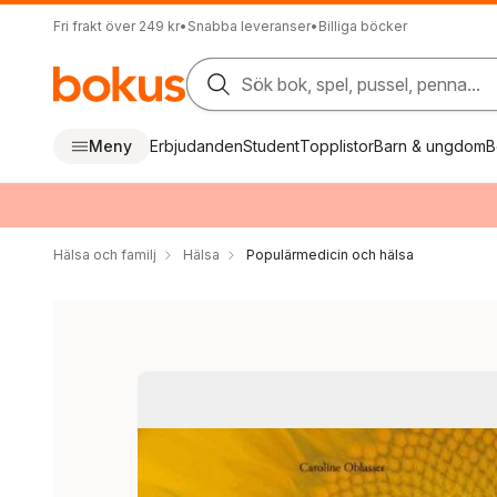
Fri frakt över 249 kr
•
Snabba leveranser
•
Billiga böcker
Sök bok, spel, pussel, penna...
Meny
Erbjudanden
Student
Topplistor
Barn & ungdom
B
Hälsa och familj
Hälsa
Populärmedicin och hälsa