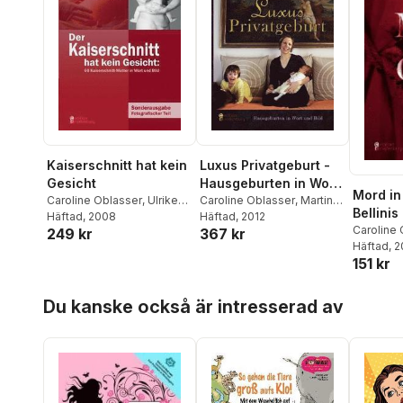
Kaiserschnitt hat kein
Luxus Privatgeburt -
Gesicht
Hausgeburten in Wort
Mord in
Caroline Oblasser
,
Ulrike
und Bild
Caroline Oblasser
,
Martina
Bellinis
Ebner
Häftad
,
Gudrun Wesp
, 2008
Eirich
Häftad
, 2012
Vorhang
Caroline
249 kr
367 kr
Häftad
, 
histori
151 kr
Krimina
die Zei
Hoppa över listan
und Vin
Du kanske också är intresserad av
Oper 'N