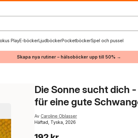
okus Play
E-böcker
Ljudböcker
Pocketböcker
Spel och pussel
Skapa nya rutiner – hälsoböcker upp till 50% →
Die Sonne sucht dich 
für eine gute Schwang
Av
Caroline Oblasser
Häftad, Tyska, 2026
192 kr