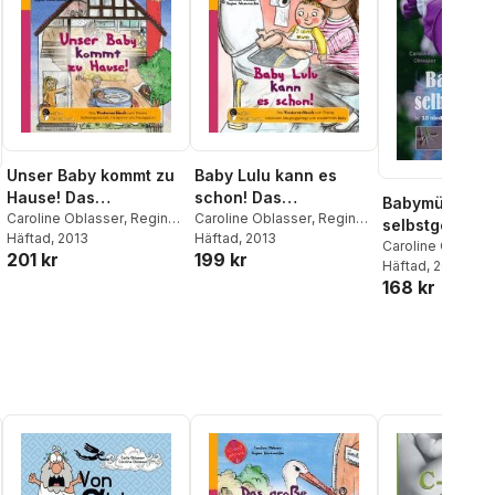
Unser Baby kommt zu
Baby Lulu kann es
Hause! Das
schon! Das
Babymützen
Kindersachbuch zum
Caroline Oblasser
,
Regina
Kindersachbuch zum
Caroline Oblasser
,
Regina
selbstgemacht
Masaracchia
Häftad
, 2013
Masaracchia
Häftad
, 2013
Thema
Thema natürliche
Caroline Oblasse
201 kr
199 kr
Schwangerschaft,
Säuglingspflege und
Häftad
, 2013
Hebamme und
windelfreies Baby
168 kr
Hausgeburt