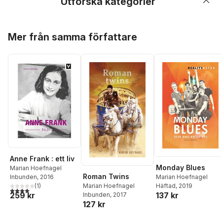
Utforska kategorier
Hoppa över listan
Mer från samma författare
Anne Frank : ett liv
Monday Blues
Marian Hoefnagel
Roman Twins
Inbunden
, 2016
Marian Hoefnagel
(
1
)
Häftad
, 2019
Marian Hoefnagel
4,0
utav 5 stjärnor. Totalt antal röster:
259 kr
137 kr
Inbunden
, 2017
127 kr
Hoppa över listan