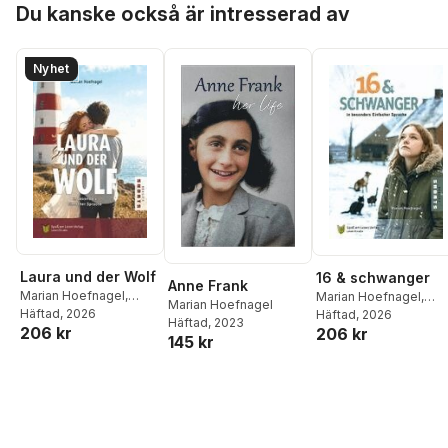
Du kanske också är intresserad av
Nyhet
Laura und der Wolf
16 & schwanger
Anne Frank
Marian Hoefnagel
,
Marian Hoefnagel
,
Marian Hoefnagel
Spaß am Lesen Verlag
Häftad
, 2026
Spaß am Lesen Verlag
Häftad
, 2026
Häftad
, 2023
206 kr
206 kr
145 kr