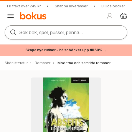
Fri frakt över 249 kr
•
Snabba leveranser
•
Billiga böcker
Sök bok, spel, pussel, penna...
Skapa nya rutiner – hälsoböcker upp till 50% →
Skönlitteratur
Romaner
Moderna och samtida romaner