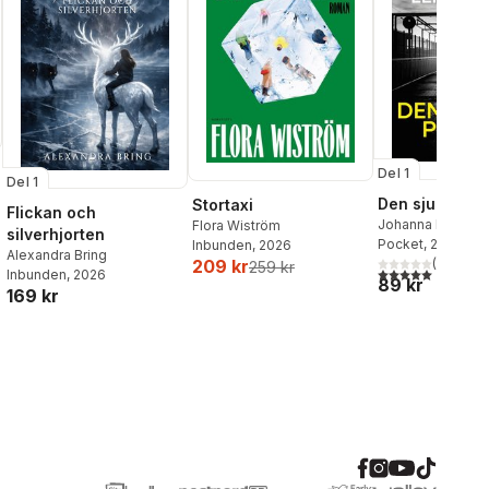
Del 1
Del 1
Den sjunde po
Stortaxi
Flickan och
Johanna Bäckst
Flora Wiström
silverhjorten
Lerneby
Pocket
, 2026
Inbunden
, 2026
Alexandra Bring
(
1
)
209 kr
259 kr
5,0
utav 5 stjärnor.
Inbunden
, 2026
89 kr
169 kr