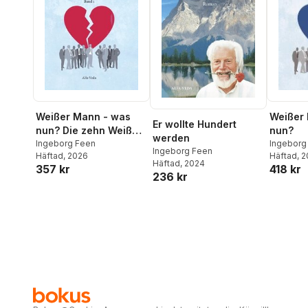
Weißer
Weißer Mann - was
Er wollte Hundert
nun?
nun? Die zehn Weißen
werden
Ingeborg
aus dem Abendland
Ingeborg Feen
Ingeborg Feen
Häftad
, 
Häftad
, 2026
Band 1
Häftad
, 2024
418 kr
357 kr
236 kr