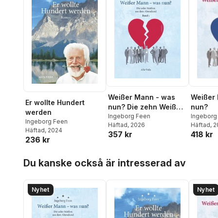
Weißer
Weißer Mann - was
Er wollte Hundert
nun?
nun? Die zehn Weißen
werden
Ingeborg
aus dem Abendland
Ingeborg Feen
Ingeborg Feen
Häftad
, 
Häftad
, 2026
Band 1
Häftad
, 2024
418 kr
357 kr
236 kr
Hoppa över listan
Du kanske också är intresserad av
Nyhet
Nyhet