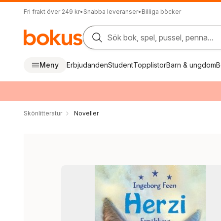
Fri frakt över 249 kr
•
Snabba leveranser
•
Billiga böcker
Sök bok, spel, pussel, penna...
Meny
Erbjudanden
Student
Topplistor
Barn & ungdom
B
Skönlitteratur
Noveller