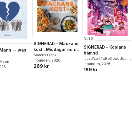
Del 2
SIGNERAD - Mackans
SIGNERAD - Kopians
kost : Middagar och
 Mann -- was
hämnd
matlådor
Marcus Frank
IJustWantToBeCool
,
Joel
Inbunden
, 2026
 Feen
Adolphson
Inbunden
, 2026
,
Emil Ejdemo
269 kr
2026
189 kr
Beer
,
Victor Beer