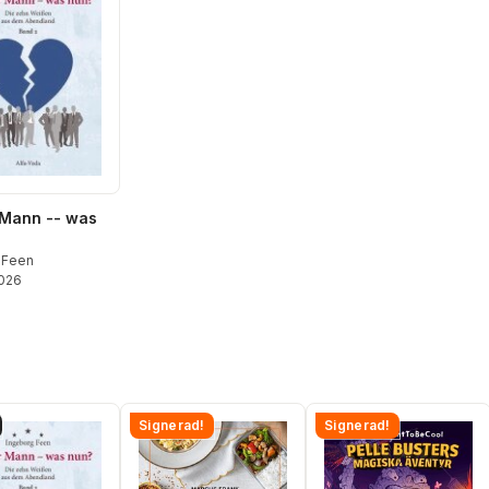
 Mann -- was
 Feen
2026
Signerad!
Signerad!