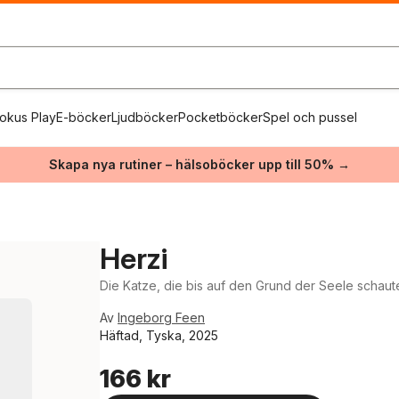
okus Play
E-böcker
Ljudböcker
Pocketböcker
Spel och pussel
Skapa nya rutiner – hälsoböcker upp till 50% →
Herzi
Die Katze, die bis auf den Grund der Seele schaut
Av
Ingeborg Feen
Häftad, Tyska, 2025
166 kr