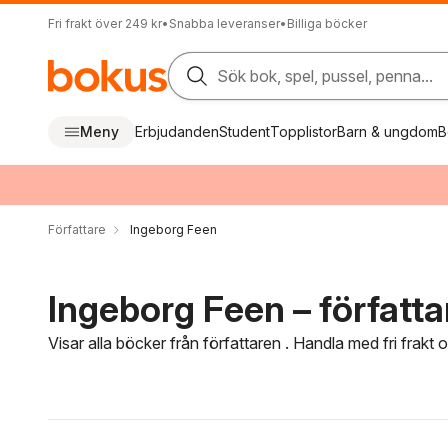
Fri frakt över 249 kr
•
Snabba leveranser
•
Billiga böcker
Sök bok, spel, pussel, penna...
Meny
Erbjudanden
Student
Topplistor
Barn & ungdom
B
Författare
Ingeborg Feen
Ingeborg Feen – författa
Visar alla böcker från författaren . Handla med fri frakt
Hoppa över filtreringsmeny