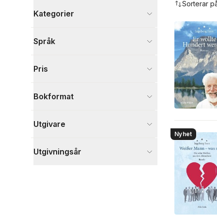
Sorterar p
Kategorier
Böcker
Språk
Skönlitteratur
4
Visa fler
Pris
Visa fler
Bokformat
Utgivare
Nyhet
Utgivningsår