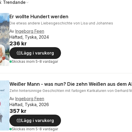
å:
Trendande
Er wollte Hundert werden
Die etwas andere Liebesgeschichte von Lisa und Johannes
Av
Ingeborg Feen
Häftad, Tyska, 2024
236 kr
Lägg i varukorg
Skickas
inom 5-8 vardagar
Weißer Mann - was nun? Die zehn Weißen aus dem A
Zehn hintersinnige Geschichten mit farbigen Karikaturen von Gerhard 
Av
Ingeborg Feen
Häftad, Tyska, 2026
357 kr
Lägg i varukorg
Skickas
inom 5-8 vardagar