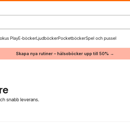
okus Play
E-böcker
Ljudböcker
Pocketböcker
Spel och pussel
Skapa nya rutiner – hälsoböcker upp till 50% →
re
 och snabb leverans.