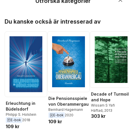
Utforska kategorier
Hoppa över listan
Du kanske också är intresserad av
Decade of Turmoil
Die Pensionsspiele
and Hope
Erleuchtung in
von Oberammergau
Wissam S Yafi
Büdelsdorf
Bernhard Hagemann
Häftad
, 2013
Philipp S. Holstein
E-bok
2020
303 kr
E-bok
2018
109 kr
109 kr