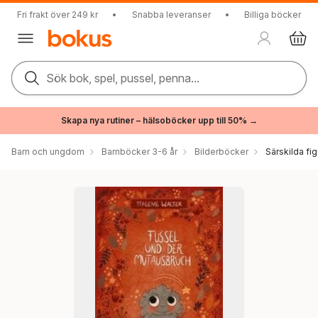
Fri frakt över 249 kr
•
Snabba leveranser
•
Billiga böcker
Sök bok, spel, pussel, penna...
Skapa nya rutiner – hälsoböcker upp till 50% →
Barn och ungdom
Barnböcker 3-6 år
Bilderböcker
Särskilda fig