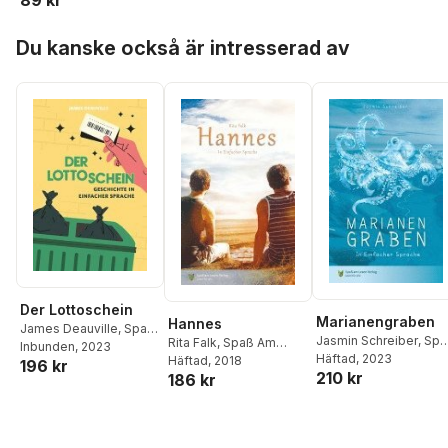
89 kr
Hoppa över listan
Du kanske också är intresserad av
Der Lottoschein
Marianengraben
Hannes
James Deauville
,
Spaß
Jasmin Schreiber
,
Spa
Rita Falk
,
Spaß Am
Am Lesen Verlag Gmbh
Inbunden
, 2023
Am Lesen Verlag Gmb
Häftad
, 2023
Lesen Verlag Gmbh
Häftad
, 2018
196 kr
210 kr
186 kr