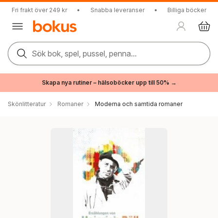
Fri frakt över 249 kr
•
Snabba leveranser
•
Billiga böcker
Sök bok, spel, pussel, penna...
Skapa nya rutiner – hälsoböcker upp till 50% →
Skönlitteratur
Romaner
Moderna och samtida romaner