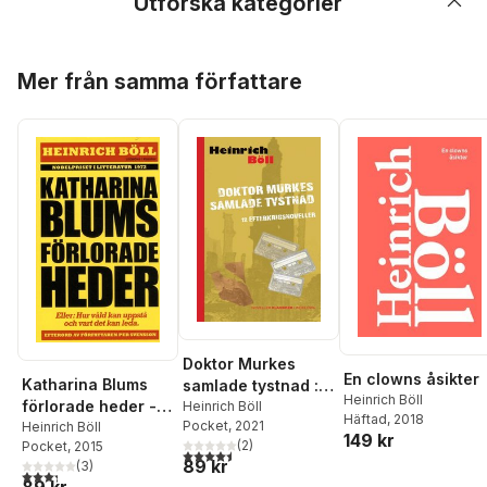
Utforska kategorier
Hoppa över listan
Mer från samma författare
Doktor Murkes
En clowns åsikter
Katharina Blums
samlade tystnad :
Heinrich Böll
förlorade heder -
12
Heinrich Böll
Häftad
, 2018
Pocket
, 2021
eller : Hur våld
Heinrich Böll
efterkrigsnoveller
149 kr
(
2
)
Pocket
, 2015
uppstår och vart
4,5
utav 5 stjärnor. Totalt antal röster:
89 kr
(
3
)
det kan leda
3,3
utav 5 stjärnor. Totalt antal röster: