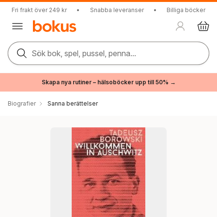
Fri frakt över 249 kr
•
Snabba leveranser
•
Billiga böcker
Sök bok, spel, pussel, penna...
Skapa nya rutiner – hälsoböcker upp till 50% →
Biografier
Sanna berättelser