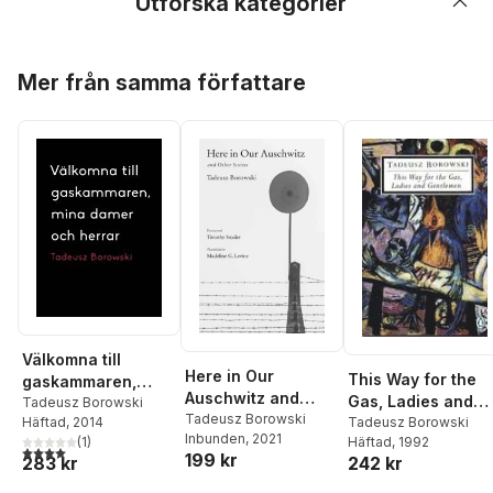
Utforska kategorier
Hoppa över listan
Mer från samma författare
Välkomna till
Here in Our
This Way for the
gaskammaren,
Auschwitz and
Gas, Ladies and
mina damer och
Tadeusz Borowski
Other Stories
Tadeusz Borowski
Gentlemen
Tadeusz Borowski
Häftad
, 2014
herrar
Inbunden
, 2021
Häftad
, 1992
(
1
)
4,0
utav 5 stjärnor. Totalt antal röster:
199 kr
242 kr
283 kr