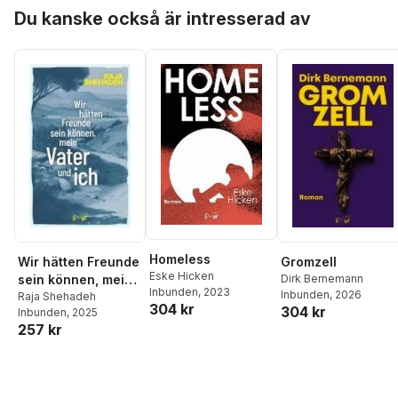
Hoppa över listan
Du kanske också är intresserad av
Homeless
Wir hätten Freunde
Gromzell
Eske Hicken
sein können, mein
Dirk Bernemann
Inbunden
, 2023
Inbunden
, 2026
Vater und ich
Raja Shehadeh
304 kr
304 kr
Inbunden
, 2025
257 kr