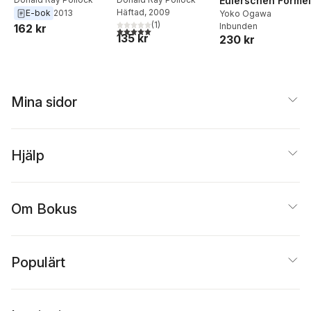
Eulerschen Formel
Häftad
, 2009
E-bok
2013
Yoko Ogawa
(
1
)
Inbunden
162 kr
5,0
utav 5 stjärnor. Totalt antal röster:
135 kr
230 kr
Mina sidor
Hjälp
Om Bokus
Populärt