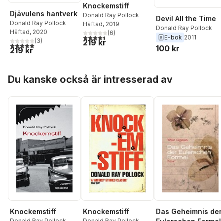
Knockemstiff
Djävulens hantverk
Donald Ray Pollock
Devil All the Time
Donald Ray Pollock
Häftad
, 2019
Donald Ray Pollock
Häftad
, 2020
(
6
)
4,5
utav 5 stjärnor. Totalt antal röster:
E-bok
2011
(
3
)
219 kr
5,0
utav 5 stjärnor. Totalt antal röster:
100 kr
219 kr
Hoppa över listan
Du kanske också är intresserad av
Knockemstiff
Knockemstiff
Das Geheimnis de
Donald Ray Pollock
Donald Ray Pollock