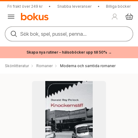
Fri frakt över 249 kr
•
Snabba leveranser
•
Billiga böcker
Sök bok, spel, pussel, penna...
Skapa nya rutiner – hälsoböcker upp till 50% →
Skönlitteratur
Romaner
Moderna och samtida romaner