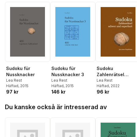
Sudoku
Sudoku für
Sudoku für
Zahlenrätsel
Nussknacker
Nussknacker 3
schwer und
Lea Rest
Lea Rest
Lea Rest
Häftad
, 2022
Häftad
, 2015
Häftad
, 2015
superhart
96 kr
97 kr
146 kr
Hoppa över listan
Du kanske också är intresserad av