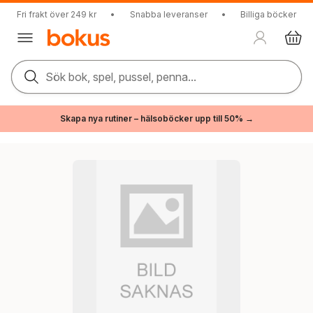
Fri frakt över 249 kr
•
Snabba leveranser
•
Billiga böcker
Sök bok, spel, pussel, penna...
Skapa nya rutiner – hälsoböcker upp till 50% →