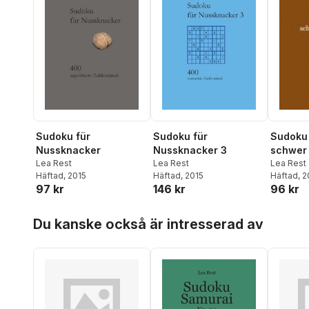
Sudoku 
Sudoku für
Sudoku für
schwer 
Nussknacker
Nussknacker 3
Lea Rest
Lea Rest
Lea Rest
Häftad
, 
Häftad
, 2015
Häftad
, 2015
96 kr
97 kr
146 kr
Hoppa över listan
Du kanske också är intresserad av