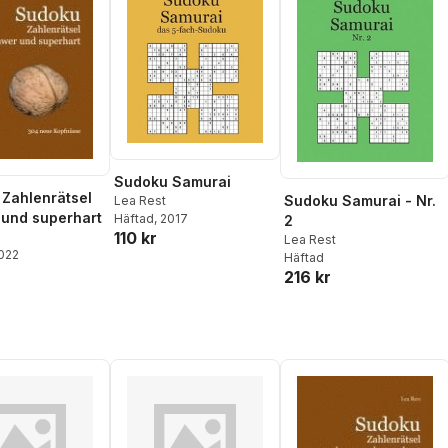
Sudoku Samurai
Zahlenrätsel
Sudoku Samurai - Nr.
Lea Rest
und superhart
Häftad
, 2017
2
110 kr
Lea Rest
2022
Häftad
216 kr