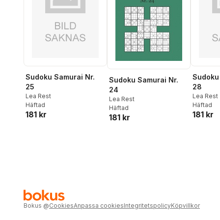
Sudoku Samurai Nr.
Sudoku 
Sudoku Samurai Nr.
25
28
24
Lea Rest
Lea Rest
Lea Rest
Häftad
Häftad
Häftad
181 kr
181 kr
181 kr
Bokus
@
Cookies
Anpassa cookies
Integritetspolicy
Köpvillkor