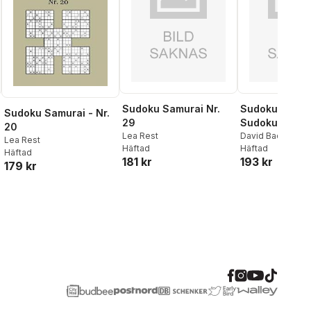
Sudoku Samurai Nr.
Sudoku 16 x 1
Sudoku Samurai - Nr.
29
Sudoku puzzl
20
Lea Rest
Volume 1
David Badger
Lea Rest
Häftad
Häftad
Häftad
181 kr
193 kr
179 kr