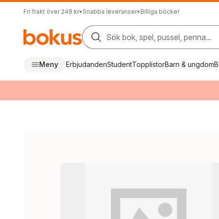
Fri frakt över 249 kr
•
Snabba leveranser
•
Billiga böcker
Sök bok, spel, pussel, penna...
Meny
Erbjudanden
Student
Topplistor
Barn & ungdom
B