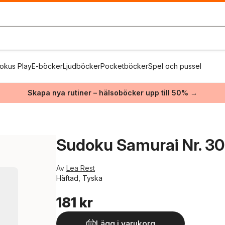
okus Play
E-böcker
Ljudböcker
Pocketböcker
Spel och pussel
Skapa nya rutiner – hälsoböcker upp till 50% →
Sudoku Samurai Nr. 30
Av
Lea Rest
Häftad, Tyska
181 kr
Lägg i varukorg