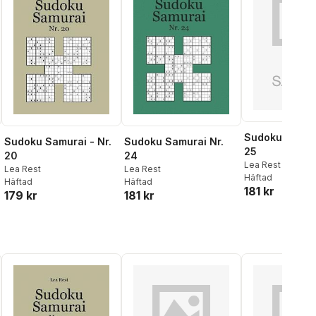
Sudoku Samura
Sudoku Samurai - Nr.
Sudoku Samurai Nr.
25
20
24
Lea Rest
Lea Rest
Lea Rest
Häftad
Häftad
Häftad
181 kr
179 kr
181 kr