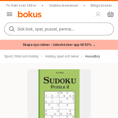
Fri frakt över 249 kr
•
Snabba leveranser
•
Billiga böcker
Sök bok, spel, pussel, penna...
Skapa nya rutiner – hälsoböcker upp till 50% →
Sport, fritid och hobby
Hobby, spel och lekar
Huvudbry