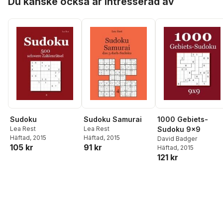
Du kanske också är intresserad av
Sudoku
Sudoku Samurai
1000 Gebiets-
Lea Rest
Lea Rest
Sudoku 9x9
Häftad
, 2015
Häftad
, 2015
David Badger
105 kr
91 kr
Häftad
, 2015
121 kr