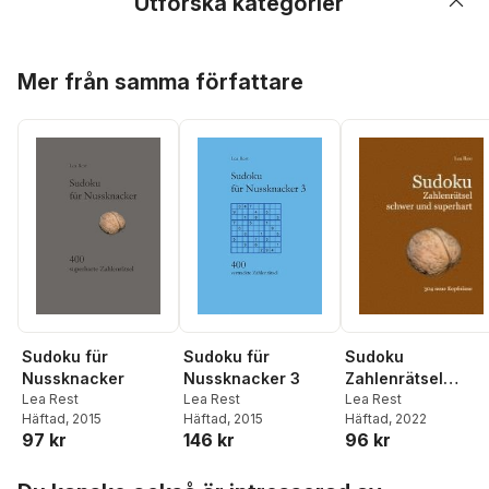
Utforska kategorier
Hoppa över listan
Mer från samma författare
Sudoku
Sudoku für
Sudoku für
Zahlenrätsel
Nussknacker
Nussknacker 3
schwer und
Lea Rest
Lea Rest
Lea Rest
Häftad
, 2022
Häftad
, 2015
Häftad
, 2015
superhart
96 kr
97 kr
146 kr
Hoppa över listan