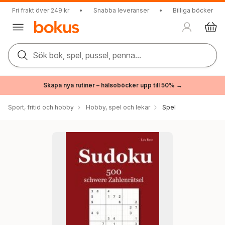
Fri frakt över 249 kr
•
Snabba leveranser
•
Billiga böcker
Sök bok, spel, pussel, penna...
Skapa nya rutiner – hälsoböcker upp till 50% →
Sport, fritid och hobby
Hobby, spel och lekar
Spel