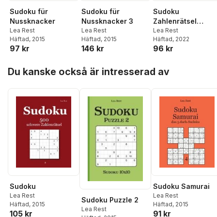
Sudoku
Sudoku für
Sudoku für
Zahlenrätsel
Nussknacker
Nussknacker 3
schwer und
Lea Rest
Lea Rest
Lea Rest
Häftad
, 2022
Häftad
, 2015
Häftad
, 2015
superhart
96 kr
97 kr
146 kr
Hoppa över listan
Du kanske också är intresserad av
Sudoku
Sudoku Samurai
Lea Rest
Lea Rest
Sudoku Puzzle 2
Häftad
, 2015
Häftad
, 2015
Lea Rest
105 kr
91 kr