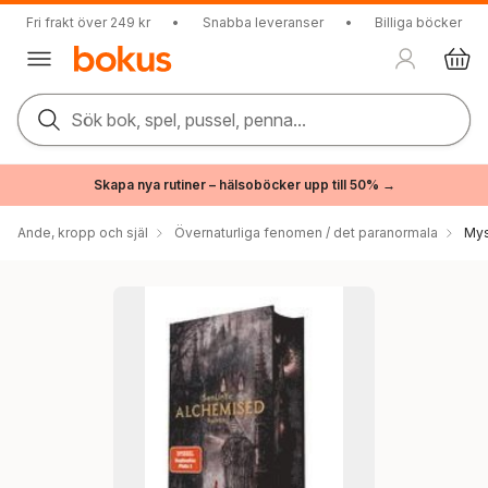
Fri frakt över 249 kr
•
Snabba leveranser
•
Billiga böcker
Sök bok, spel, pussel, penna...
Skapa nya rutiner – hälsoböcker upp till 50% →
Ande, kropp och själ
Övernaturliga fenomen / det paranormala
Mys