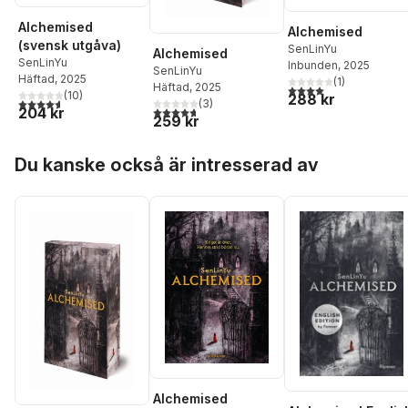
Alchemised
Alchemised
(svensk utgåva)
SenLinYu
Alchemised
SenLinYu
Inbunden
, 2025
SenLinYu
Häftad
, 2025
(
1
)
Häftad
, 2025
4,0
utav 5 stjärnor. Tota
(
10
)
288 kr
4,6
utav 5 stjärnor. Totalt antal röster:
(
3
)
4,7
utav 5 stjärnor. Totalt antal röster:
204 kr
259 kr
Hoppa över listan
Du kanske också är intresserad av
Alchemised