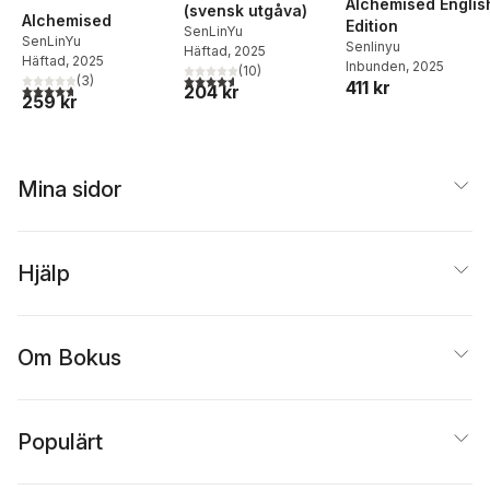
Alchemised Englis
(svensk utgåva)
Alchemised
Edition
SenLinYu
SenLinYu
Senlinyu
Häftad
, 2025
Häftad
, 2025
Inbunden
, 2025
(
10
)
4,6
utav 5 stjärnor. Totalt antal röster:
(
3
)
411 kr
4,7
utav 5 stjärnor. Totalt antal röster:
204 kr
259 kr
Mina sidor
Hjälp
Om Bokus
Populärt