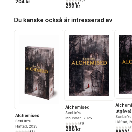
(
3
)
204 kr
4,7
utav 5 stjärnor. Totalt antal röster:
259 kr
Hoppa över listan
Du kanske också är intresserad av
Alchemi
Alchemised
utgåva)
SenLinYu
Alchemised
SenLinYu
Inbunden
, 2025
SenLinYu
Häftad
, 
(
1
)
4,0
utav 5 stjärnor. Totalt antal röster:
Häftad
, 2025
(
288 kr
4,6
utav 5 
(
3
)