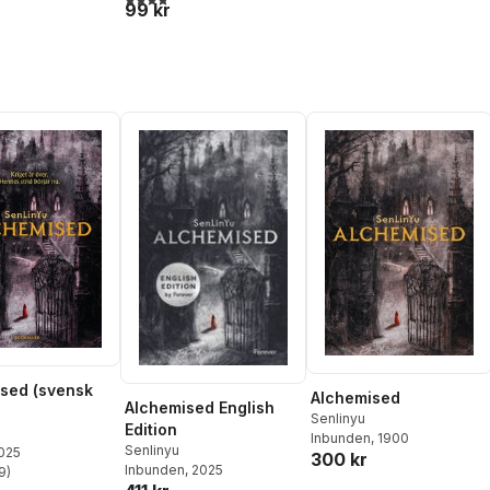
99 kr
sed (svensk
Alchemised
Alchemised English
Senlinyu
Edition
Inbunden
, 1900
Senlinyu
2025
300 kr
Inbunden
, 2025
9
)
stjärnor. Totalt antal röster: