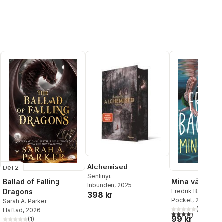
Alchemised
Del 2
Senlinyu
Ballad of Falling
Mina vänner
Inbunden
, 2025
Dragons
Fredrik Backman
398 kr
Pocket
, 2026
Sarah A. Parker
(
35
)
Häftad
, 2026
4,3
utav 5 stjärnor
99 kr
(
1
)