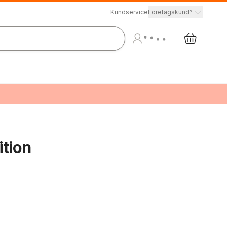
Kundservice
Företagskund?
ition