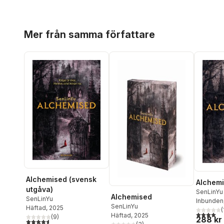
Hoppa över listan
Mer från samma författare
Alchemised (svensk
Alchem
utgåva)
SenLinYu
Alchemised
SenLinYu
Inbunden
SenLinYu
Häftad
, 2025
(
4,0
utav 5 
Häftad
, 2025
(
9
)
288 kr
4,6
utav 5 stjärnor. Totalt antal röster: