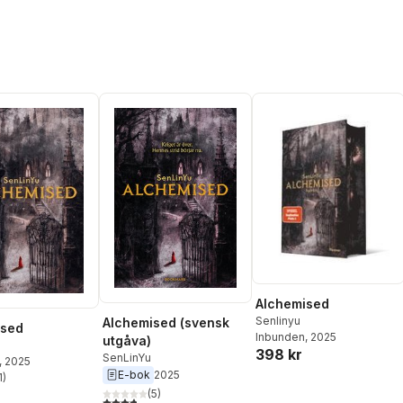
Alchemised
Senlinyu
Alchemised (svensk
ised
Inbunden
, 2025
utgåva)
398 kr
SenLinYu
, 2025
E-bok
2025
1
)
stjärnor. Totalt antal röster:
(
5
)
3,8
utav 5 stjärnor. Totalt antal röster: