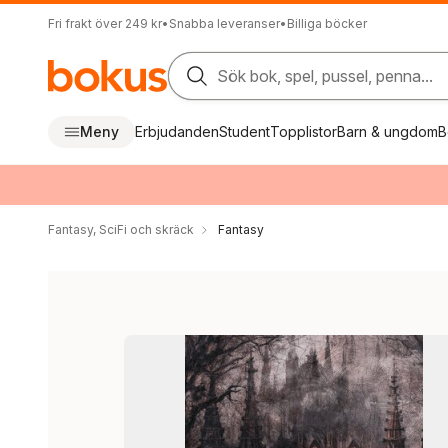
Fri frakt över 249 kr
•
Snabba leveranser
•
Billiga böcker
Sök bok, spel, pussel, penna...
Meny
Erbjudanden
Student
Topplistor
Barn & ungdom
B
Fantasy, SciFi och skräck
Fantasy