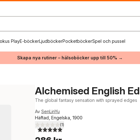
okus Play
E-böcker
Ljudböcker
Pocketböcker
Spel och pussel
Skapa nya rutiner – hälsoböcker upp till 50% →
Alchemised English Ed
The global fantasy sensation with sprayed edges
Av
SenLinYu
Häftad, Engelska, 1900
(
1
)
5,0
utav 5 stjärnor. Totalt antal röster: