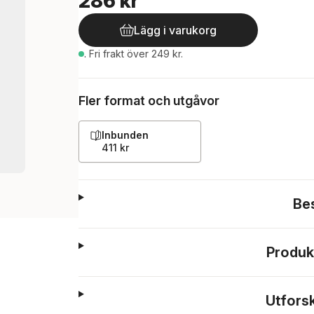
286 kr
Lägg i varukorg
.
Fri frakt över 249 kr.
Fler format och utgåvor
Inbunden
411 kr
Be
Produk
Utfors