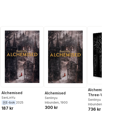
Alchemised (D
Alchemised
Alchemised
Three-Volume
SenLinYu
Senlinyu
Slipcase Editi
Senlinyu
Inbunden
, 1900
E-bok
2025
Inbunden
, 2026
300 kr
187 kr
736 kr