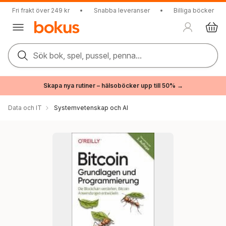
Fri frakt över 249 kr
•
Snabba leveranser
•
Billiga böcker
Sök bok, spel, pussel, penna...
Skapa nya rutiner – hälsoböcker upp till 50% →
Data och IT
Systemvetenskap och AI