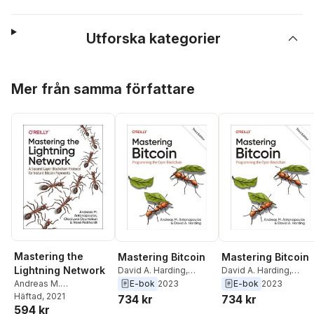
Utforska kategorier
Hoppa över listan
Mer från samma författare
Mastering the
Mastering Bitcoin
Mastering Bitcoin
Lightning Network
David A. Harding
,
David A. Harding
,
Andreas M.
Andreas M.
E-bok
2023
E-bok
2023
Andreas M.
Antonopoulos
Antonopoulos
Antonopoulos
Häftad
, 2021
,
Rene
734 kr
734 kr
594 kr
Pickhardt
,
Olaoluwa