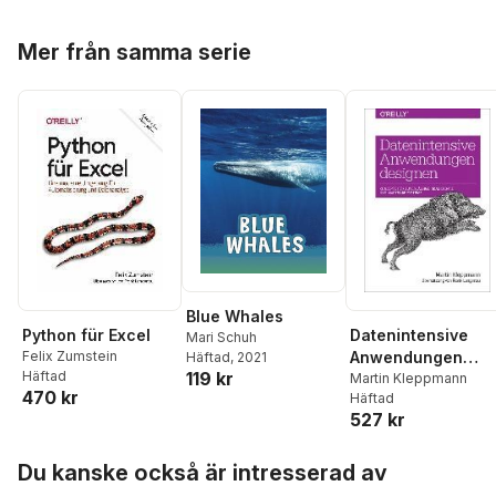
Osuntokun
Hoppa över listan
Mer från samma serie
Blue Whales
Python für Excel
Datenintensive
Mari Schuh
Felix Zumstein
Anwendungen
Häftad
, 2021
119 kr
Häftad
designen
Martin Kleppmann
470 kr
Häftad
527 kr
Hoppa över listan
Du kanske också är intresserad av