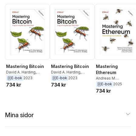
Mastering Bitcoin
Mastering Bitcoin
Mastering
David A. Harding
,
David A. Harding
,
Ethereum
Andreas M.
Andreas M.
E-bok
2023
E-bok
2023
Andreas M.
Antonopoulos
Antonopoulos
Antonopoulos
,
Gavin
734 kr
734 kr
E-bok
2025
Wood
,
Niccolo
734 kr
Pozzolini
,
Alessandro
Mazza
,
Carlo Parisi
Mina sidor