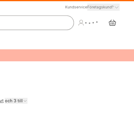
Kundservice
Företagskund?
rt
och 3 till