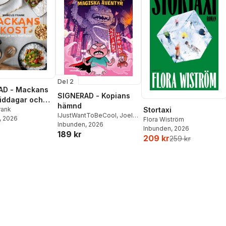
Del 2
AD - Mackans
SIGNERAD - Kopians
Middagar och
hämnd
r
rank
Stortaxi
IJustWantToBeCool
,
Joel
, 2026
Flora Wiström
Adolphson
Inbunden
, 2026
,
Emil Ejdemo
Inbunden
, 2026
189 kr
Beer
,
Victor Beer
209 kr
259 kr