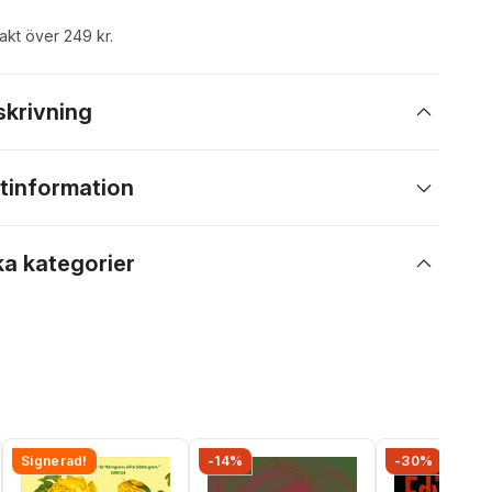
rakt över 249 kr.
skrivning
tinformation
ka kategorier
Signerad!
-14%
-30%