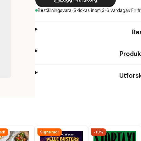
Beställningsvara.
Skickas
inom 3-6 vardagar
.
Fri f
Be
Produk
Utfors
ad!
Signerad!
-19%