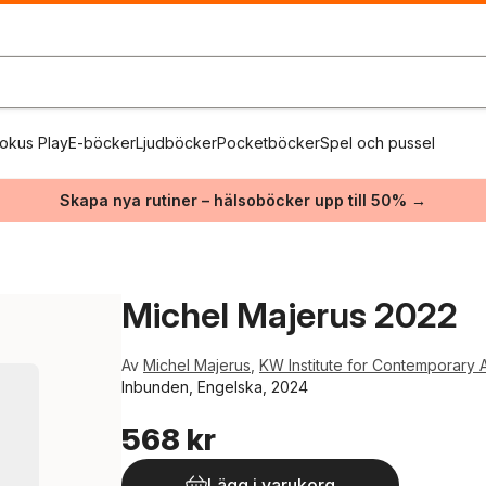
okus Play
E-böcker
Ljudböcker
Pocketböcker
Spel och pussel
Skapa nya rutiner – hälsoböcker upp till 50% →
Michel Majerus 2022
Av
Michel Majerus
,
KW Institute for Contemporary A
Inbunden, Engelska, 2024
568 kr
Lägg i varukorg