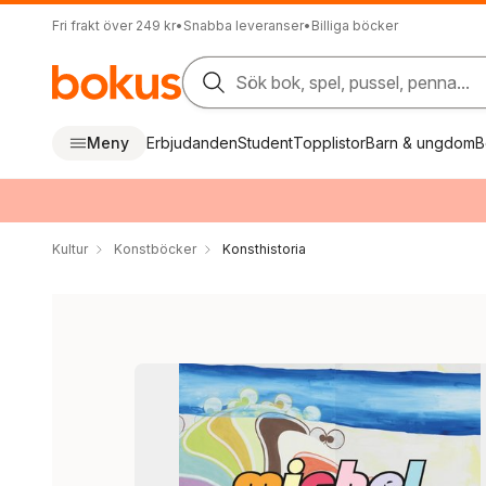
Fri frakt över 249 kr
•
Snabba leveranser
•
Billiga böcker
Sök bok, spel, pussel, penna...
Meny
Erbjudanden
Student
Topplistor
Barn & ungdom
B
Kultur
Konstböcker
Konsthistoria