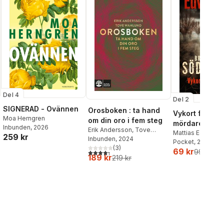
Del 4
Del 2
SIGNERAD - Ovännen
Orosboken : ta hand
Vykort från en
Moa Herngren
om din oro i fem steg
mördare
Inbunden
, 2026
Erik Andersson
,
Tove
Mattias Edvards
259 kr
Wahlund
Inbunden
, 2024
Pocket
, 2026
(
3
)
69 kr
99 kr
4,3
utav 5 stjärnor. Totalt antal röster:
189 kr
219 kr